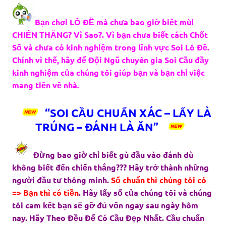
Bạn chơi LÔ ĐỀ mà chưa bao giờ biết mùi
CHIẾN THẮNG? Vì Sao?. Vì bạn chưa biết cách Chốt
Số và chưa có kinh nghiệm trong lĩnh vực Soi Lô Đề.
Chính vì thế, hãy để Đội Ngũ chuyên gia Soi Cầu đầy
kinh nghiệm của chúng tôi giúp bạn và bạn chỉ việc
mang tiền về nhà.
“SOI CẦU CHUẨN XÁC – LẤY LÀ
TRÚNG – ĐÁNH LÀ ĂN”
Đừng bao giờ chỉ biết gù đầu vào đánh dù
không biết đến chiến thắng??? Hãy trở thành những
người đầu tư thông minh.
Số chuẩn thì chúng tôi có
=> Bạn thì có tiền
. Hãy lấy số của chúng tôi và chúng
tôi cam kết bạn sẽ gỡ đủ vốn ngay sau ngày hôm
nay. Hãy Theo Đều Để Có Cầu Đẹp Nhất. Cầu chuẩn