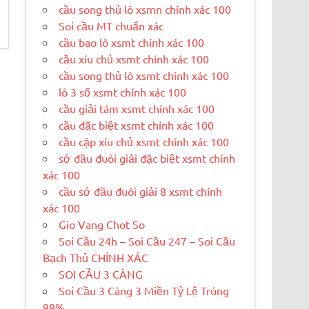
cầu song thủ lô xsmn chính xác 100
Soi cầu MT chuẩn xác
cầu bao lô xsmt chính xác 100
cầu xíu chủ xsmt chính xác 100
cầu song thủ lô xsmt chính xác 100
lô 3 số xsmt chính xác 100
cầu giải tám xsmt chính xác 100
cầu đặc biệt xsmt chính xác 100
cầu cặp xíu chủ xsmt chính xác 100
sớ đầu đuôi giải đặc biệt xsmt chính
xác 100
cầu sớ đầu đuôi giải 8 xsmt chính
xác 100
Gio Vang Chot So
Soi Cầu 24h – Soi Cầu 247 – Soi Cầu
Bạch Thủ CHÍNH XÁC
SOI CẦU 3 CÀNG
Soi Cầu 3 Càng 3 Miền Tỷ Lệ Trúng
99%