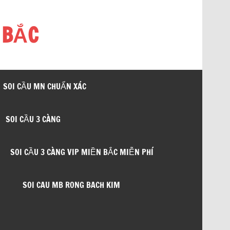
 BẮC
SOI CẦU MN CHUẨN XÁC
SOI CẦU 3 CÀNG
SOI CẦU 3 CÀNG VIP MIỀN BẮC MIỄN PHÍ
SOI CAU MB RONG BACH KIM