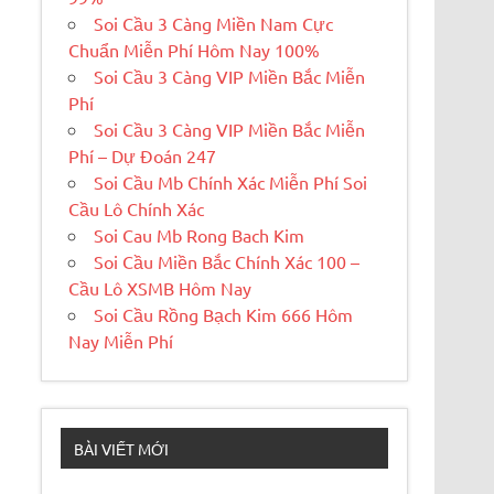
Soi Cầu 3 Càng Miền Nam Cực
Chuẩn Miễn Phí Hôm Nay 100%
Soi Cầu 3 Càng VIP Miền Bắc Miễn
Phí
Soi Cầu 3 Càng VIP Miền Bắc Miễn
Phí – Dự Đoán 247
Soi Cầu Mb Chính Xác Miễn Phí Soi
Cầu Lô Chính Xác
Soi Cau Mb Rong Bach Kim
Soi Cầu Miền Bắc Chính Xác 100 –
Cầu Lô XSMB Hôm Nay
Soi Cầu Rồng Bạch Kim 666 Hôm
Nay Miễn Phí
BÀI VIẾT MỚI