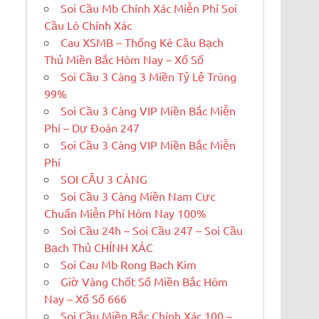
Soi Cầu Mb Chính Xác Miễn Phí Soi
Cầu Lô Chính Xác
Cau XSMB – Thống Kê Cầu Bạch
Thủ Miền Bắc Hôm Nay – Xổ Số
Soi Cầu 3 Càng 3 Miền Tỷ Lệ Trúng
99%
Soi Cầu 3 Càng VIP Miền Bắc Miễn
Phí – Dự Đoán 247
Soi Cầu 3 Càng VIP Miền Bắc Miễn
Phí
SOI CẦU 3 CÀNG
Soi Cầu 3 Càng Miền Nam Cực
Chuẩn Miễn Phí Hôm Nay 100%
Soi Cầu 24h – Soi Cầu 247 – Soi Cầu
Bạch Thủ CHÍNH XÁC
Soi Cau Mb Rong Bach Kim
Giờ Vàng Chốt Số Miền Bắc Hôm
Nay – Xổ Số 666
Soi Cầu Miền Bắc Chính Xác 100 –