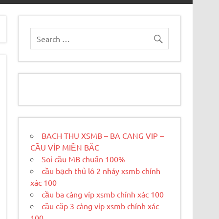
BACH THU XSMB – BA CANG VIP –
CẦU VÍP MIỀN BẮC
Soi cầu MB chuẩn 100%
cầu bạch thủ lô 2 nháy xsmb chính
xác 100
cầu ba càng víp xsmb chính xác 100
cầu cặp 3 càng víp xsmb chính xác
100