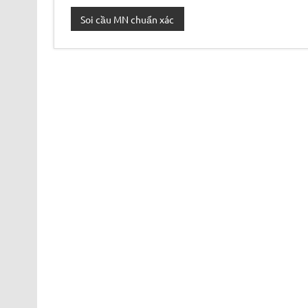
Soi cầu MN chuẩn xác