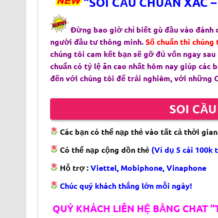
“SOI CẦU CHUẨN XÁC –
Đừng bao giờ chỉ biết gù đầu vào đánh 
người đầu tư thông minh.
Số chuẩn thì chúng t
chúng tôi cam kết bạn sẽ gỡ đủ vốn ngay sa
chuẩn có tỷ lệ ăn cao nhất hôm nay giúp các b
đến với chúng tôi để trải nghiêm, với những
SOI CẦU
Các bạn có thể nạp thẻ vào tất cả thời gian
Có thể nạp cộng dồn thẻ
(Ví dụ 5 cái 100k t
Hỗ trợ :
Viettel, Mobiphone, Vinaphone
Chúc quý khách thắng lớn mỗi ngày!
QUÝ KHÁCH LIÊN HỆ BẰNG CHAT “T