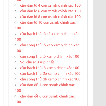
cầu dàn lô 4 con xsmb chính xác 100
cầu dàn lô 6 con xsmb chính xác 100
cầu dàn lô 8 con xsmb chính xác 100
cầu dàn lô 10 con xsmb chính xác
100
cầu bạch thủ lô kép xsmb chính xác
100
cầu song thủ lô kép xsmb chính xác
100
cầu song thủ lô xsmb chính xác 100
Soi cầu MB Víp nhất
cầu bạch thủ lô xsmb chính xác 100
cầu bạch thủ đề xsmb chính xác 100
cầu song thủ đề xsmb chính xác 100
cầu dàn đề 4 con xsmb chính xác
100
cầu dàn đề 6 con xsmb chính xác
100