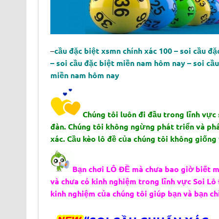
–
cầu đặc biệt xsmn chính xác 100 – soi cầu đ
– soi cầu đặc biệt miền nam hôm nay – soi cầ
miền nam hôm nay
Chúng tôi luôn đi đầu trong lĩnh vực
đàn. Chúng tôi không ngừng phát triển và phá
xác. Cầu kèo lô đề của chúng tôi không giống
Bạn chơi LÔ ĐỀ mà chưa bao giờ biết m
và chưa có kinh nghiệm trong lĩnh vực Soi Lô 
kinh nghiệm của chúng tôi giúp bạn và bạn chỉ