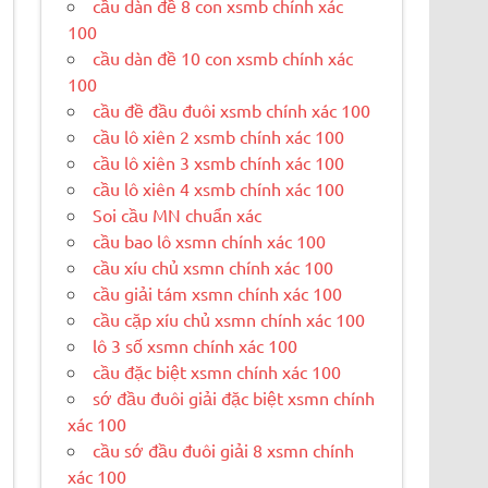
cầu dàn đề 8 con xsmb chính xác
100
cầu dàn đề 10 con xsmb chính xác
100
cầu đề đầu đuôi xsmb chính xác 100
cầu lô xiên 2 xsmb chính xác 100
cầu lô xiên 3 xsmb chính xác 100
cầu lô xiên 4 xsmb chính xác 100
Soi cầu MN chuẩn xác
cầu bao lô xsmn chính xác 100
cầu xíu chủ xsmn chính xác 100
cầu giải tám xsmn chính xác 100
cầu cặp xíu chủ xsmn chính xác 100
lô 3 số xsmn chính xác 100
cầu đặc biệt xsmn chính xác 100
sớ đầu đuôi giải đặc biệt xsmn chính
xác 100
cầu sớ đầu đuôi giải 8 xsmn chính
xác 100