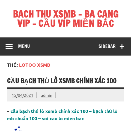
Skip
to
BACH THU XSMB – BA CANG
content
VIP – CẦU VÍP MIỀN BẮC
Hãy để chúng tôi giúp bạn chiến thắng mỗi ngày
MENU
SIDEBAR
THẺ:
LOTOO XSMB
CẦU BẠCH THỦ LÔ XSMB CHÍNH XÁC 100
15/04/2021
admin
–
cầu bạch thủ lô xsmb chính xác 100 – bạch thủ lô
mb chuẩn 100 – soi cau lo mien bac