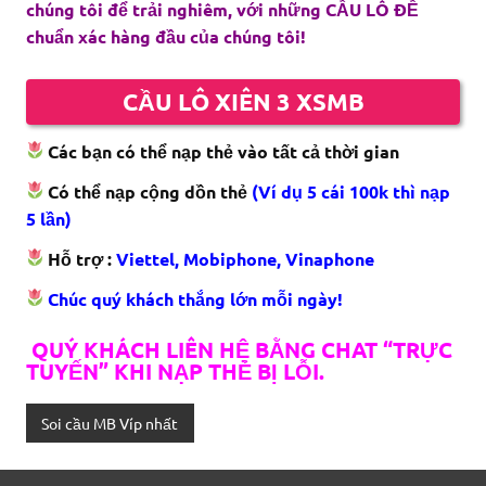
chúng tôi để trải nghiêm, với những CẦU LÔ ĐỀ
chuẩn xác hàng đầu của chúng tôi!
CẦU LÔ XIÊN 3 XSMB
Các bạn có thể nạp thẻ vào tất cả thời gian
Có thể nạp cộng dồn thẻ
(Ví dụ 5 cái 100k thì nạp
5 lần)
Hỗ trợ :
Viettel, Mobiphone, Vinaphone
Chúc quý khách thắng lớn mỗi ngày!
QUÝ KHÁCH LIÊN HỆ BẰNG CHAT “TRỰC
TUYẾN” KHI NẠP THẺ BỊ LỖI.
Soi cầu MB Víp nhất