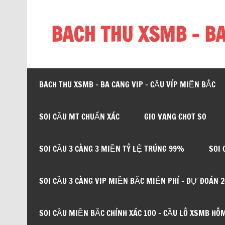
Skip
to
content
BACH THU XSMB – BA
Hãy để chúng tôi giúp bạn chiến thắng mỗi ngày
BACH THU XSMB – BA CANG VIP – CẦU VÍP MIỀN BẮC
SOI CẦU MT CHUẨN XÁC
GIO VANG CHOT SO
SOI CẦU 3 CÀNG 3 MIỀN TỶ LỆ TRÚNG 99%
SOI
SOI CẦU 3 CÀNG VIP MIỀN BẮC MIỄN PHÍ – DỰ ĐOÁN 2
SOI CẦU MIỀN BẮC CHÍNH XÁC 100 – CẦU LÔ XSMB HÔ