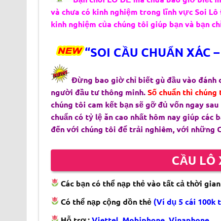
và chưa có kinh nghiệm trong lĩnh vực Soi Lô 
kinh nghiệm của chúng tôi giúp bạn và bạn chỉ
“SOI CẦU CHUẨN XÁC –
Đừng bao giờ chỉ biết gù đầu vào đánh 
người đầu tư thông minh.
Số chuẩn thì chúng t
chúng tôi cam kết bạn sẽ gỡ đủ vốn ngay sa
chuẩn có tỷ lệ ăn cao nhất hôm nay giúp các b
đến với chúng tôi để trải nghiêm, với những
CẦU LÔ 
Các bạn có thể nạp thẻ vào tất cả thời gian
Có thể nạp cộng dồn thẻ
(Ví dụ 5 cái 100k t
Hỗ trợ :
Viettel, Mobiphone, Vinaphone