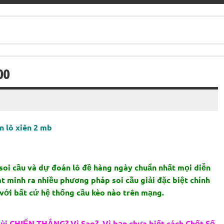
00
ăn lô xiên 2 mb
 soi cầu và dự đoán lô đề hàng ngày chuẩn nhất mọi diễn
t minh ra nhiều phương pháp soi cầu giải đặc biệt chính
 với bất cứ hệ thống cầu kèo nào trên mạng.
ùi CHIẾN THẮNG? Vì Sao?. Vì bạn chưa biết cách Chốt Số