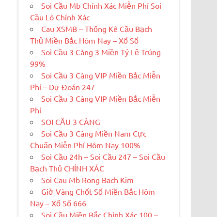
Soi Cầu Mb Chính Xác Miễn Phí Soi
Cầu Lô Chính Xác
Cau XSMB – Thống Kê Cầu Bạch
Thủ Miền Bắc Hôm Nay – Xổ Số
Soi Cầu 3 Càng 3 Miền Tỷ Lệ Trúng
99%
Soi Cầu 3 Càng VIP Miền Bắc Miễn
Phí – Dự Đoán 247
Soi Cầu 3 Càng VIP Miền Bắc Miễn
Phí
SOI CẦU 3 CÀNG
Soi Cầu 3 Càng Miền Nam Cực
Chuẩn Miễn Phí Hôm Nay 100%
Soi Cầu 24h – Soi Cầu 247 – Soi Cầu
Bạch Thủ CHÍNH XÁC
Soi Cau Mb Rong Bach Kim
Giờ Vàng Chốt Số Miền Bắc Hôm
Nay – Xổ Số 666
Soi Cầu Miền Bắc Chính Xác 100 –