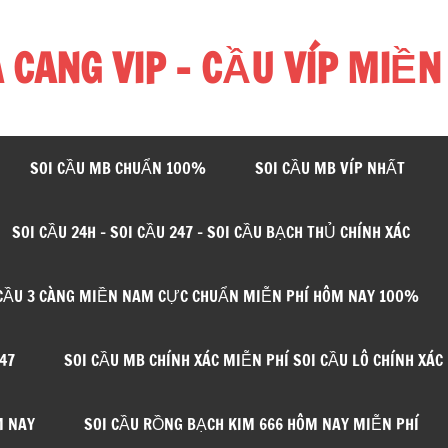
 CANG VIP – CẦU VÍP MIỀN
SOI CẦU MB CHUẨN 100%
SOI CẦU MB VÍP NHẤT
SOI CẦU 24H – SOI CẦU 247 – SOI CẦU BẠCH THỦ CHÍNH XÁC
 CẦU 3 CÀNG MIỀN NAM CỰC CHUẨN MIỄN PHÍ HÔM NAY 100%
47
SOI CẦU MB CHÍNH XÁC MIỄN PHÍ SOI CẦU LÔ CHÍNH XÁC
M NAY
SOI CẦU RỒNG BẠCH KIM 666 HÔM NAY MIỄN PHÍ