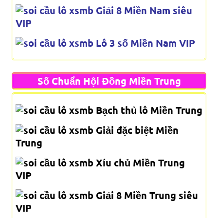
Giải 8 Miền Nam siêu
VIP
Lô 3 số Miền Nam VIP
Số Chuẩn Hội Đồng Miền Trung
Bạch thủ lô Miền Trung
Giải đặc biệt Miền
Trung
Xíu chủ Miền Trung
VIP
Giải 8 Miền Trung siêu
VIP