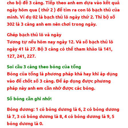
cho bộ đề 3 càng. Tiếp theo anh em dựa vào kết quả
ngày hôm qua ( thứ 2 ) để tìm ra con lô bạch thủ của
mình. Ví dụ 02 là bạch thủ lô ngày thứ 2. Thì bộ số
302 là 3 càng anh em nên chơi trong ngày.
Ghép bạch thủ lô và ngày
Tương tự nếu hôm nay ngày 12. Và số bạch thủ lô
ngày 41 là 27. Bộ 3 càng có thể tham khảo là 141,
127, 241, 227.
Soi cầu 3 càng theo bóng của tổng
Bóng của tổng là phương pháp khá hay khi áp dụng
vào để chốt số 3 càng. Để áp dụng được phương
pháp này anh em cần nhớ được các bóng.
Số bóng cần ghi nhớ:
Bóng dương: 1 có bóng dương là 6, 2 có bóng dương
là 7, 3 có bóng dương là 8, 4 có bóng dương là 9, 5
bóng dương là 0.