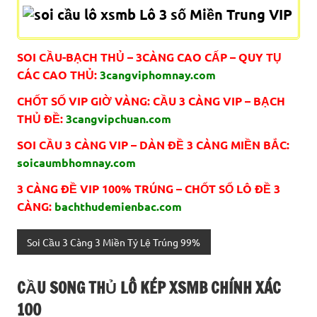
Lô 3 số Miền Trung VIP
SOI CẦU-BẠCH THỦ – 3CÀNG CAO CẤP – QUY TỤ
CÁC CAO THỦ:
3cangviphomnay.com
CHỐT SỐ VIP GIỜ VÀNG: CẦU 3 CÀNG VIP – BẠCH
THỦ ĐỀ:
3cangvipchuan.com
SOI CẦU 3 CÀNG VIP – DÀN ĐỀ 3 CÀNG MIỀN BẮC:
soicaumbhomnay.com
3 CÀNG ĐỀ VIP 100% TRÚNG – CHỐT SỐ LÔ ĐỀ 3
CÀNG:
bachthudemienbac.com
Soi Cầu 3 Càng 3 Miền Tỷ Lệ Trúng 99%
CẦU SONG THỦ LÔ KÉP XSMB CHÍNH XÁC
100