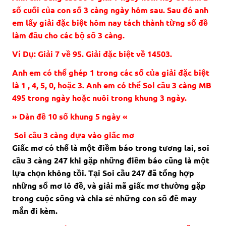
số cuối của con số 3 càng ngày hôm sau. Sau đó anh
em lấy giải đặc biệt hôm nay tách thành từng số đề
làm đầu cho các bộ số 3 càng.
Ví Dụ: Giải 7 về 95. Giải đặc biệt về 14503.
Anh em có thể ghép 1 trong các số của giải đặc biệt
là 1 , 4, 5, 0, hoặc 3. Anh em có thể Soi cầu 3 càng MB
495 trong ngày hoặc nuôi trong khung 3 ngày.
» Dàn đề 10 số khung 5 ngày «
Soi cầu 3 càng dựa vào giấc mơ
Giấc mơ có thể là một điềm báo trong tương lai, soi
cầu 3 càng 247 khi gặp những điềm báo cũng là một
lựa chọn không tồi. Tại Soi cầu 247 đã tổng hợp
những sổ mơ lô đề, và giải mã giấc mơ thường gặp
trong cuộc sống và chia sẻ những con số đề may
mắn đi kèm.