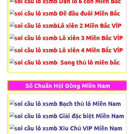
Dàn lô 6 con Miền Bắc
Đề đầu đuôi Miền Bắc
Lô xiên 2 Miền Bắc VÍP
Lô xiên 3 Miền Bắc VÍP
Lô xiên 4 Miền Bắc VÍP
Song thủ lô miền bắc
Số Chuẩn Hội Đồng Miền Nam
Bạch thủ lô Miền Nam
Giải đặc biệt Miền Nam
Xíu Chủ VIP Miền Nam