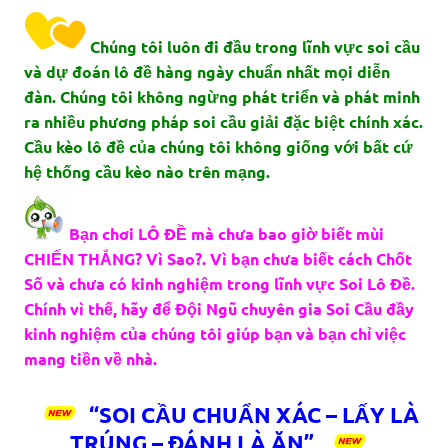
Chúng tôi luôn đi đầu trong lĩnh vực soi cầu
và dự đoán lô đề hàng ngày chuẩn nhất mọi diễn
đàn. Chúng tôi không ngừng phát triển và phát minh
ra nhiều phương pháp soi cầu giải đặc biệt chính xác.
Cầu kèo lô đề của chúng tôi không giống với bất cứ
hệ thống cầu kèo nào trên mạng.
Bạn chơi LÔ ĐỀ mà chưa bao giờ biết mùi
CHIẾN THẮNG? Vì Sao?. Vì bạn chưa biết cách Chốt
Số và chưa có kinh nghiệm trong lĩnh vực Soi Lô Đề.
Chính vì thế, hãy để Đội Ngũ chuyên gia Soi Cầu đầy
kinh nghiệm của chúng tôi giúp bạn và bạn chỉ việc
mang tiền về nhà.
“SOI CẦU CHUẨN XÁC – LẤY LÀ
TRÚNG – ĐÁNH LÀ ĂN”