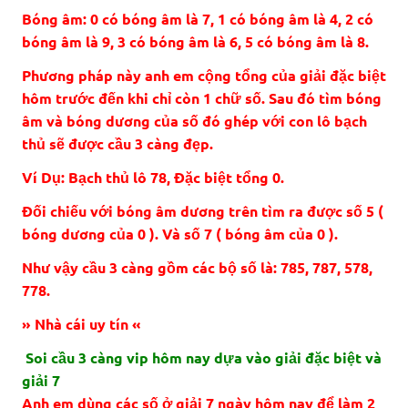
Bóng âm: 0 có bóng âm là 7, 1 có bóng âm là 4, 2 có
bóng âm là 9, 3 có bóng âm là 6, 5 có bóng âm là 8.
Phương pháp này anh em cộng tổng của giải đặc biệt
hôm trước đến khi chỉ còn 1 chữ số. Sau đó tìm bóng
âm và bóng dương của số đó ghép với con lô bạch
thủ sẽ được cầu 3 càng đẹp.
Ví Dụ: Bạch thủ lô 78, Đặc biệt tổng 0.
Đối chiếu với bóng âm dương trên tìm ra được số 5 (
bóng dương của 0 ). Và số 7 ( bóng âm của 0 ).
Như vậy cầu 3 càng gồm các bộ số là: 785, 787, 578,
778.
» Nhà cái uy tín «
Soi cầu 3 càng vip hôm nay dựa vào giải đặc biệt và
giải 7
Anh em dùng các số ở giải 7 ngày hôm nay để làm 2