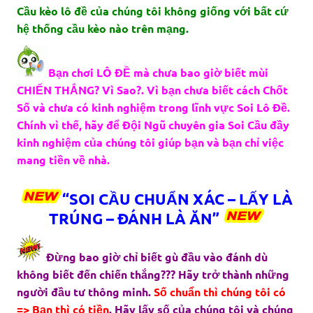
Cầu kèo lô đề của chúng tôi không giống với bất cứ
hệ thống cầu kèo nào trên mạng.
Bạn chơi LÔ ĐỀ mà chưa bao giờ biết mùi
CHIẾN THẮNG? Vì Sao?. Vì bạn chưa biết cách Chốt
Số và chưa có kinh nghiệm trong lĩnh vực Soi Lô Đề.
Chính vì thế, hãy để Đội Ngũ chuyên gia Soi Cầu đầy
kinh nghiệm của chúng tôi giúp bạn và bạn chỉ việc
mang tiền về nhà.
“SOI CẦU CHUẨN XÁC – LẤY LÀ
TRÚNG – ĐÁNH LÀ ĂN”
Đừng bao giờ chỉ biết gù đầu vào đánh dù
không biết đến chiến thắng??? Hãy trở thành những
người đầu tư thông minh.
Số chuẩn thì chúng tôi có
=> Bạn thì có tiền
. Hãy lấy số của chúng tôi và chúng