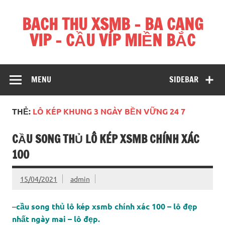
Skip
to
BACH THU XSMB – BA CANG
content
VIP – CẦU VÍP MIỀN BẮC
Hãy để chúng tôi giúp bạn chiến thắng mỗi ngày
MENU
SIDEBAR
THẺ:
LÔ KÉP KHUNG 3 NGÀY BỀN VỮNG 24 7
CẦU SONG THỦ LÔ KÉP XSMB CHÍNH XÁC
100
15/04/2021
admin
–
cầu song thủ lô kép xsmb chính xác 100 – lô đẹp
nhất ngày mai – lô đẹp.