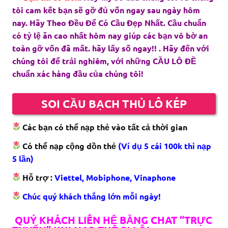
tôi cam kết bạn sẽ gỡ đủ vốn ngay sau ngày hôm
nay. Hãy Theo Đều Để Có Cầu Đẹp Nhất. Cầu chuẩn
có tỷ lệ ăn cao nhất hôm nay giúp các bạn vô bờ an
toàn gỡ vốn đã mất. hãy lấy số ngay!! . Hãy đến với
chúng tôi để trải nghiêm, với những CẦU LÔ ĐỀ
chuẩn xác hàng đầu của chúng tôi!
SOI CẦU BẠCH THỦ LÔ KÉP
Các bạn có thể nạp thẻ vào tất cả thời gian
Có thể nạp cộng dồn thẻ
(Ví dụ 5 cái 100k thì nạp
5 lần)
Hỗ trợ :
Viettel, Mobiphone, Vinaphone
Chúc quý khách thắng lớn mỗi ngày!
QUÝ KHÁCH LIÊN HỆ BẰNG CHAT “TRỰC