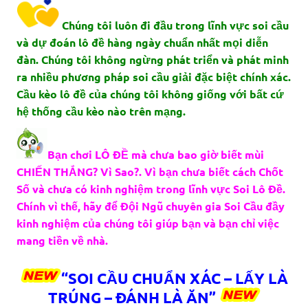
Chúng tôi luôn đi đầu trong lĩnh vực soi cầu
và dự đoán lô đề hàng ngày chuẩn nhất mọi diễn
đàn. Chúng tôi không ngừng phát triển và phát minh
ra nhiều phương pháp soi cầu giải đặc biệt chính xác.
Cầu kèo lô đề của chúng tôi không giống với bất cứ
hệ thống cầu kèo nào trên mạng.
Bạn chơi LÔ ĐỀ mà chưa bao giờ biết mùi
CHIẾN THẮNG? Vì Sao?. Vì bạn chưa biết cách Chốt
Số và chưa có kinh nghiệm trong lĩnh vực Soi Lô Đề.
Chính vì thế, hãy để Đội Ngũ chuyên gia Soi Cầu đầy
kinh nghiệm của chúng tôi giúp bạn và bạn chỉ việc
mang tiền về nhà.
“SOI CẦU CHUẨN XÁC – LẤY LÀ
TRÚNG – ĐÁNH LÀ ĂN”