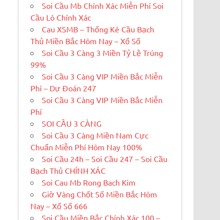
Soi Cầu Mb Chính Xác Miễn Phí Soi
Cầu Lô Chính Xác
Cau XSMB – Thống Kê Cầu Bạch
Thủ Miền Bắc Hôm Nay – Xổ Số
Soi Cầu 3 Càng 3 Miền Tỷ Lệ Trúng
99%
Soi Cầu 3 Càng VIP Miền Bắc Miễn
Phí – Dự Đoán 247
Soi Cầu 3 Càng VIP Miền Bắc Miễn
Phí
SOI CẦU 3 CÀNG
Soi Cầu 3 Càng Miền Nam Cực
Chuẩn Miễn Phí Hôm Nay 100%
Soi Cầu 24h – Soi Cầu 247 – Soi Cầu
Bạch Thủ CHÍNH XÁC
Soi Cau Mb Rong Bach Kim
Giờ Vàng Chốt Số Miền Bắc Hôm
Nay – Xổ Số 666
Soi Cầu Miền Bắc Chính Xác 100 –