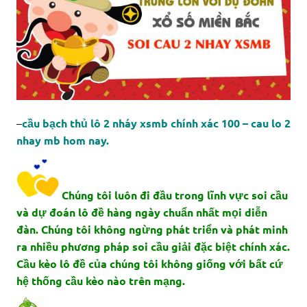
–
cầu bạch thủ lô 2 nháy xsmb chính xác 100 – cau lo 2
nhay mb hom nay.
Chúng tôi luôn đi đầu trong lĩnh vực soi cầu
và dự đoán lô đề hàng ngày chuẩn nhất mọi diễn
đàn. Chúng tôi không ngừng phát triển và phát minh
ra nhiều phương pháp soi cầu giải đặc biệt chính xác.
Cầu kèo lô đề của chúng tôi không giống với bất cứ
hệ thống cầu kèo nào trên mạng.