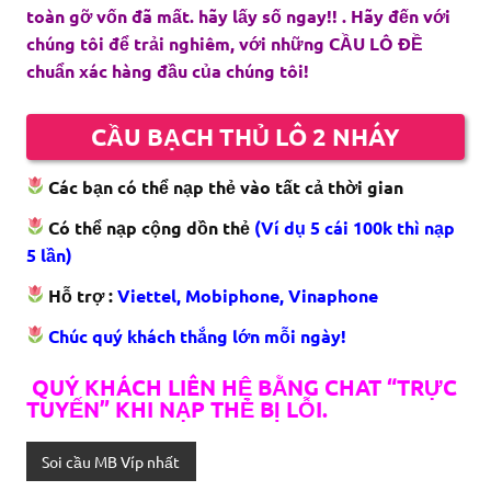
toàn gỡ vốn đã mất. hãy lấy số ngay!! . Hãy đến với
chúng tôi để trải nghiêm, với những CẦU LÔ ĐỀ
chuẩn xác hàng đầu của chúng tôi!
CẦU BẠCH THỦ LÔ 2 NHÁY
Các bạn có thể nạp thẻ vào tất cả thời gian
Có thể nạp cộng dồn thẻ
(Ví dụ 5 cái 100k thì nạp
5 lần)
Hỗ trợ :
Viettel, Mobiphone, Vinaphone
Chúc quý khách thắng lớn mỗi ngày!
QUÝ KHÁCH LIÊN HỆ BẰNG CHAT “TRỰC
TUYẾN” KHI NẠP THẺ BỊ LỖI.
Soi cầu MB Víp nhất