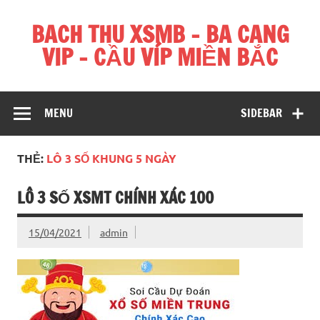
Skip
to
BACH THU XSMB – BA CANG
content
VIP – CẦU VÍP MIỀN BẮC
Hãy để chúng tôi giúp bạn chiến thắng mỗi ngày
MENU
SIDEBAR
THẺ:
LÔ 3 SỐ KHUNG 5 NGÀY
LÔ 3 SỐ XSMT CHÍNH XÁC 100
15/04/2021
admin