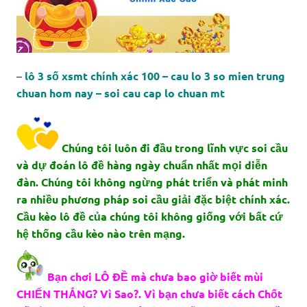
–
lô 3 số xsmt chính xác 100 – cau lo 3 so mien trung
chuan hom nay – soi cau cap lo chuan mt
Chúng tôi luôn đi đầu trong lĩnh vực soi cầu
và dự đoán lô đề hàng ngày chuẩn nhất mọi diễn
đàn. Chúng tôi không ngừng phát triển và phát minh
ra nhiều phương pháp soi cầu giải đặc biệt chính xác.
Cầu kèo lô đề của chúng tôi không giống với bất cứ
hệ thống cầu kèo nào trên mạng.
Bạn chơi LÔ ĐỀ mà chưa bao giờ biết mùi
CHIẾN THẮNG? Vì Sao?. Vì bạn chưa biết cách Chốt