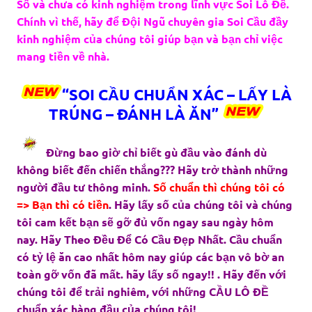
Số và chưa có kinh nghiệm trong lĩnh vực Soi Lô Đề.
Chính vì thế, hãy để Đội Ngũ chuyên gia Soi Cầu đầy
kinh nghiệm của chúng tôi giúp bạn và bạn chỉ việc
mang tiền về nhà.
“SOI CẦU CHUẨN XÁC – LẤY LÀ
TRÚNG – ĐÁNH LÀ ĂN”
Đừng bao giờ chỉ biết gù đầu vào đánh dù
không biết đến chiến thắng??? Hãy trở thành những
người đầu tư thông minh.
Số chuẩn thì chúng tôi có
=> Bạn thì có tiền
. Hãy lấy số của chúng tôi và chúng
tôi cam kết bạn sẽ gỡ đủ vốn ngay sau ngày hôm
nay. Hãy Theo Đều Để Có Cầu Đẹp Nhất. Cầu chuẩn
có tỷ lệ ăn cao nhất hôm nay giúp các bạn vô bờ an
toàn gỡ vốn đã mất. hãy lấy số ngay!! . Hãy đến với
chúng tôi để trải nghiêm, với những CẦU LÔ ĐỀ
chuẩn xác hàng đầu của chúng tôi!