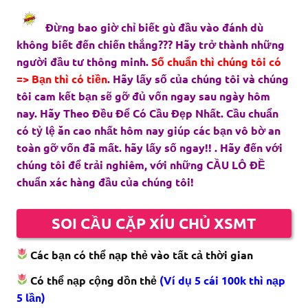
Đừng bao giờ chỉ biết gù đầu vào đánh dù
không biết đến chiến thắng??? Hãy trở thành những
người đầu tư thông minh.
Số chuẩn thì chúng tôi có
=> Bạn thì có tiền
. Hãy lấy số của chúng tôi và chúng
tôi cam kết bạn sẽ gỡ đủ vốn ngay sau ngày hôm
nay. Hãy Theo Đều Để Có Cầu Đẹp Nhất. Cầu chuẩn
có tỷ lệ ăn cao nhất hôm nay giúp các bạn vô bờ an
toàn gỡ vốn đã mất. hãy lấy số ngay!! . Hãy đến với
chúng tôi để trải nghiêm, với những CẦU LÔ ĐỀ
chuẩn xác hàng đầu của chúng tôi!
SOI CẦU CẶP XÍU CHỦ XSMT
Các bạn có thể nạp thẻ vào tất cả thời gian
Có thể nạp cộng dồn thẻ
(Ví dụ 5 cái 100k thì nạp
5 lần)