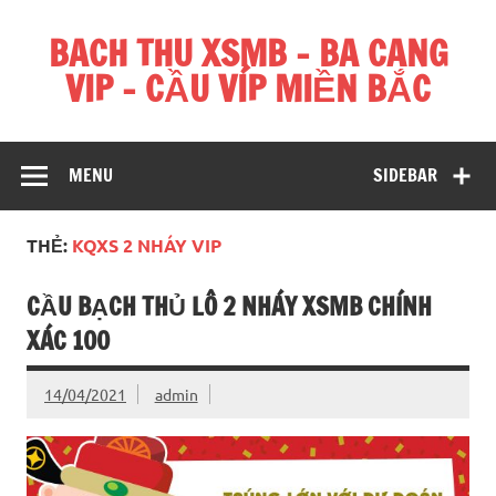
Skip
to
BACH THU XSMB – BA CANG
content
VIP – CẦU VÍP MIỀN BẮC
Hãy để chúng tôi giúp bạn chiến thắng mỗi ngày
MENU
SIDEBAR
THẺ:
KQXS 2 NHÁY VIP
CẦU BẠCH THỦ LÔ 2 NHÁY XSMB CHÍNH
XÁC 100
14/04/2021
admin