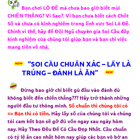
Bạn chơi LÔ ĐỀ mà chưa bao giờ biết mùi
CHIẾN THẮNG? Vì Sao?. Vì bạn chưa biết cách Chốt
Số và chưa có kinh nghiệm trong lĩnh vực Soi Lô Đề.
Chính vì thế, hãy để Đội Ngũ chuyên gia Soi Cầu đầy
kinh nghiệm của chúng tôi giúp bạn và bạn chỉ việc
mang tiền về nhà.
“SOI CẦU CHUẨN XÁC – LẤY LÀ
TRÚNG – ĐÁNH LÀ ĂN”
Đừng bao giờ chỉ biết gù đầu vào đánh dù
không biết đến chiến thắng??? Hãy trở thành những
người đầu tư thông minh.
Số chuẩn thì chúng tôi có
=> Bạn thì có tiền
. Hãy lấy số của chúng tôi và chúng
tôi cam kết bạn sẽ gỡ đủ vốn ngay sau ngày hôm
nay. Hãy Theo Đều Để Có Cầu Đẹp Nhất. Cầu chuẩn
có tỷ lệ ăn cao nhất hôm nay giúp các bạn vô bờ an