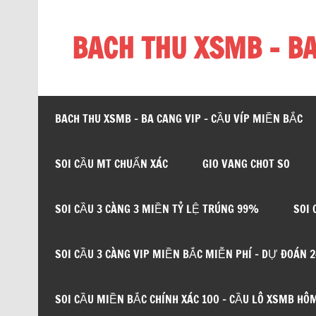
Skip
to
content
BACH THU XSMB – BA
Hãy để chúng tôi giúp bạn chiến thắng mỗi ngày
BACH THU XSMB – BA CANG VIP – CẦU VÍP MIỀN BẮC
SOI CẦU MT CHUẨN XÁC
GIO VANG CHOT SO
SOI CẦU 3 CÀNG 3 MIỀN TỶ LỆ TRÚNG 99%
SOI
SOI CẦU 3 CÀNG VIP MIỀN BẮC MIỄN PHÍ – DỰ ĐOÁN 2
SOI CẦU MIỀN BẮC CHÍNH XÁC 100 – CẦU LÔ XSMB HÔ