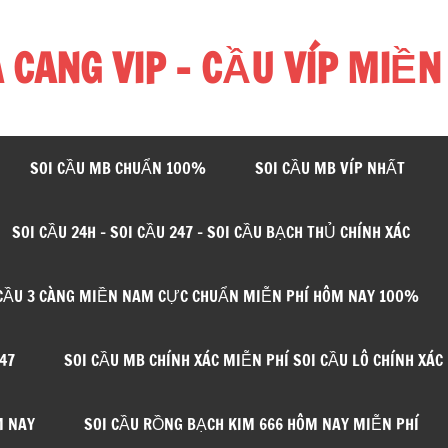
 CANG VIP – CẦU VÍP MIỀN
SOI CẦU MB CHUẨN 100%
SOI CẦU MB VÍP NHẤT
SOI CẦU 24H – SOI CẦU 247 – SOI CẦU BẠCH THỦ CHÍNH XÁC
 CẦU 3 CÀNG MIỀN NAM CỰC CHUẨN MIỄN PHÍ HÔM NAY 100%
47
SOI CẦU MB CHÍNH XÁC MIỄN PHÍ SOI CẦU LÔ CHÍNH XÁC
M NAY
SOI CẦU RỒNG BẠCH KIM 666 HÔM NAY MIỄN PHÍ