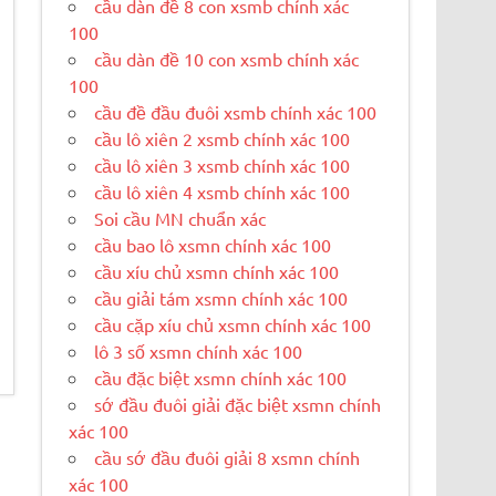
cầu dàn đề 8 con xsmb chính xác
100
cầu dàn đề 10 con xsmb chính xác
100
cầu đề đầu đuôi xsmb chính xác 100
cầu lô xiên 2 xsmb chính xác 100
cầu lô xiên 3 xsmb chính xác 100
cầu lô xiên 4 xsmb chính xác 100
Soi cầu MN chuẩn xác
cầu bao lô xsmn chính xác 100
cầu xíu chủ xsmn chính xác 100
cầu giải tám xsmn chính xác 100
cầu cặp xíu chủ xsmn chính xác 100
lô 3 số xsmn chính xác 100
cầu đặc biệt xsmn chính xác 100
sớ đầu đuôi giải đặc biệt xsmn chính
xác 100
cầu sớ đầu đuôi giải 8 xsmn chính
xác 100