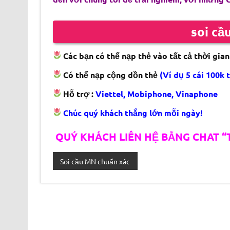
soi cầ
Các bạn có thể nạp thẻ vào tất cả thời gian
Có thể nạp cộng dồn thẻ
(Ví dụ 5 cái 100k t
Hỗ trợ :
Viettel, Mobiphone, Vinaphone
Chúc quý khách thắng lớn mỗi ngày!
QUÝ KHÁCH LIÊN HỆ BẰNG CHAT “T
Soi cầu MN chuẩn xác