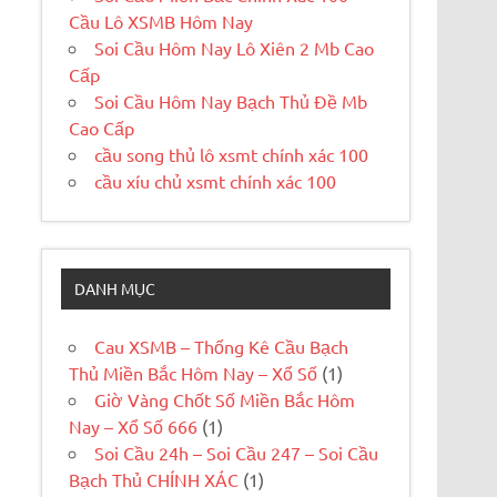
Cầu Lô XSMB Hôm Nay
Soi Cầu Hôm Nay Lô Xiên 2 Mb Cao
Cấp
Soi Cầu Hôm Nay Bạch Thủ Đề Mb
Cao Cấp
cầu song thủ lô xsmt chính xác 100
cầu xíu chủ xsmt chính xác 100
DANH MỤC
Cau XSMB – Thống Kê Cầu Bạch
Thủ Miền Bắc Hôm Nay – Xổ Số
(1)
Giờ Vàng Chốt Số Miền Bắc Hôm
Nay – Xổ Số 666
(1)
Soi Cầu 24h – Soi Cầu 247 – Soi Cầu
Bạch Thủ CHÍNH XÁC
(1)