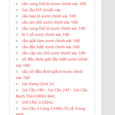
cầu song thủ lô xsmn chính xác 100
Soi cầu MT chuẩn xác
cầu bao lô xsmt chính xác 100
cầu xíu chủ xsmt chính xác 100
cầu song thủ lô xsmt chính xác 100
lô 3 số xsmt chính xác 100
cầu giải tám xsmt chính xác 100
cầu đặc biệt xsmt chính xác 100
cầu cặp xíu chủ xsmt chính xác 100
sớ đầu đuôi giải đặc biệt xsmt chính
xác 100
cầu sớ đầu đuôi giải 8 xsmt chính
xác 100
Gio Vang Chot So
Soi Cầu 24h – Soi Cầu 247 – Soi Cầu
Bạch Thủ CHÍNH XÁC
SOI CẦU 3 CÀNG
Soi Cầu 3 Càng 3 Miền Tỷ Lệ Trúng
99%