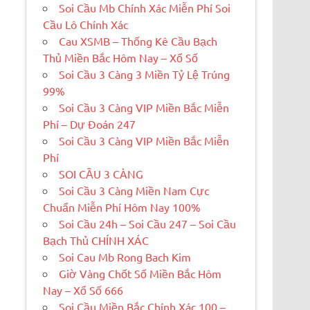
Soi Cầu Mb Chính Xác Miễn Phí Soi
Cầu Lô Chính Xác
Cau XSMB – Thống Kê Cầu Bạch
Thủ Miền Bắc Hôm Nay – Xổ Số
Soi Cầu 3 Càng 3 Miền Tỷ Lệ Trúng
99%
Soi Cầu 3 Càng VIP Miền Bắc Miễn
Phí – Dự Đoán 247
Soi Cầu 3 Càng VIP Miền Bắc Miễn
Phí
SOI CẦU 3 CÀNG
Soi Cầu 3 Càng Miền Nam Cực
Chuẩn Miễn Phí Hôm Nay 100%
Soi Cầu 24h – Soi Cầu 247 – Soi Cầu
Bạch Thủ CHÍNH XÁC
Soi Cau Mb Rong Bach Kim
Giờ Vàng Chốt Số Miền Bắc Hôm
Nay – Xổ Số 666
Soi Cầu Miền Bắc Chính Xác 100 –