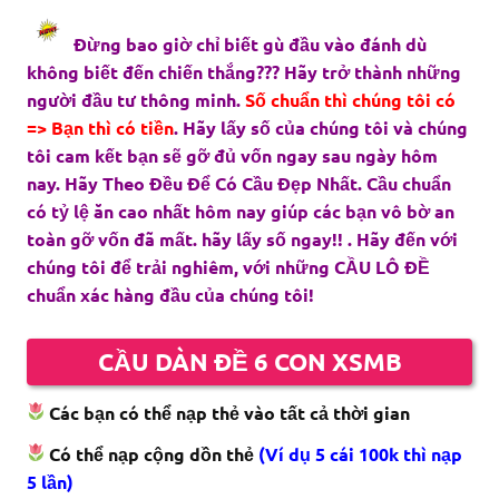
Đừng bao giờ chỉ biết gù đầu vào đánh dù
không biết đến chiến thắng??? Hãy trở thành những
người đầu tư thông minh.
Số chuẩn thì chúng tôi có
=> Bạn thì có tiền
. Hãy lấy số của chúng tôi và chúng
tôi cam kết bạn sẽ gỡ đủ vốn ngay sau ngày hôm
nay. Hãy Theo Đều Để Có Cầu Đẹp Nhất. Cầu chuẩn
có tỷ lệ ăn cao nhất hôm nay giúp các bạn vô bờ an
toàn gỡ vốn đã mất. hãy lấy số ngay!! . Hãy đến với
chúng tôi để trải nghiêm, với những CẦU LÔ ĐỀ
chuẩn xác hàng đầu của chúng tôi!
CẦU DÀN ĐỀ 6 CON XSMB
Các bạn có thể nạp thẻ vào tất cả thời gian
Có thể nạp cộng dồn thẻ
(Ví dụ 5 cái 100k thì nạp
5 lần)