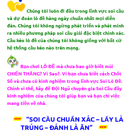
Chúng tôi luôn đi đầu trong lĩnh vực soi cầu
và dự đoán lô đề hàng ngày chuẩn nhất mọi diễn
đàn. Chúng tôi không ngừng phát triển và phát minh
ra nhiều phương pháp soi cầu giải đặc biệt chính xác.
Cầu kèo lô đề của chúng tôi không giống với bất cứ
hệ thống cầu kèo nào trên mạng.
Bạn chơi LÔ ĐỀ mà chưa bao giờ biết mùi
CHIẾN THẮNG? Vì Sao?. Vì bạn chưa biết cách Chốt
Số và chưa có kinh nghiệm trong lĩnh vực Soi Lô Đề.
Chính vì thế, hãy để Đội Ngũ chuyên gia Soi Cầu đầy
kinh nghiệm của chúng tôi giúp bạn và bạn chỉ việc
mang tiền về nhà.
“SOI CẦU CHUẨN XÁC – LẤY LÀ
TRÚNG – ĐÁNH LÀ ĂN”