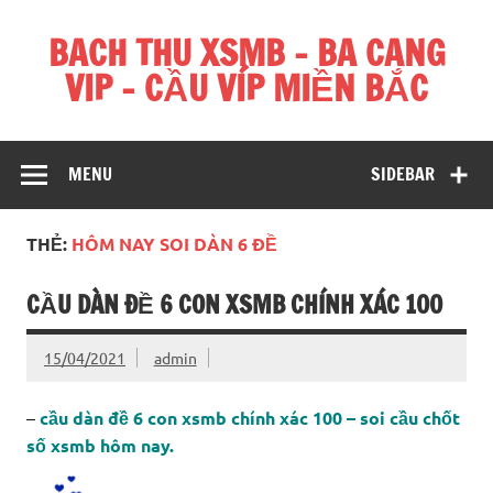
Skip
to
BACH THU XSMB – BA CANG
content
VIP – CẦU VÍP MIỀN BẮC
Hãy để chúng tôi giúp bạn chiến thắng mỗi ngày
MENU
SIDEBAR
THẺ:
HÔM NAY SOI DÀN 6 ĐỀ
CẦU DÀN ĐỀ 6 CON XSMB CHÍNH XÁC 100
15/04/2021
admin
–
cầu dàn đề 6 con xsmb chính xác 100 – soi cầu chốt
số xsmb hôm nay.