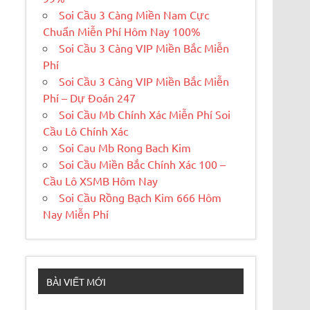
Soi Cầu 3 Càng Miền Nam Cực
Chuẩn Miễn Phí Hôm Nay 100%
Soi Cầu 3 Càng VIP Miền Bắc Miễn
Phí
Soi Cầu 3 Càng VIP Miền Bắc Miễn
Phí – Dự Đoán 247
Soi Cầu Mb Chính Xác Miễn Phí Soi
Cầu Lô Chính Xác
Soi Cau Mb Rong Bach Kim
Soi Cầu Miền Bắc Chính Xác 100 –
Cầu Lô XSMB Hôm Nay
Soi Cầu Rồng Bạch Kim 666 Hôm
Nay Miễn Phí
BÀI VIẾT MỚI