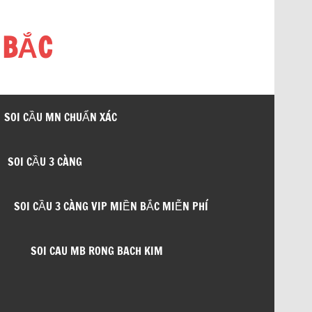
 BẮC
SOI CẦU MN CHUẨN XÁC
SOI CẦU 3 CÀNG
SOI CẦU 3 CÀNG VIP MIỀN BẮC MIỄN PHÍ
SOI CAU MB RONG BACH KIM