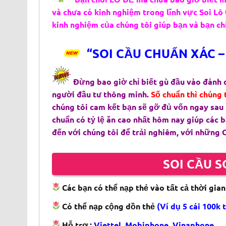
và chưa có kinh nghiệm trong lĩnh vực Soi Lô 
kinh nghiệm của chúng tôi giúp bạn và bạn chỉ
“SOI CẦU CHUẨN XÁC –
Đừng bao giờ chỉ biết gù đầu vào đánh 
người đầu tư thông minh.
Số chuẩn thì chúng t
chúng tôi cam kết bạn sẽ gỡ đủ vốn ngay sa
chuẩn có tỷ lệ ăn cao nhất hôm nay giúp các b
đến với chúng tôi để trải nghiêm, với những
SOI CẦU 
Các bạn có thể nạp thẻ vào tất cả thời gian
Có thể nạp cộng dồn thẻ
(Ví dụ 5 cái 100k t
Hỗ trợ :
Viettel, Mobiphone, Vinaphone