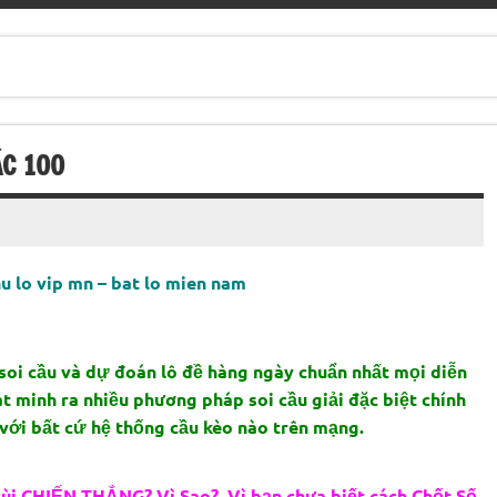
C 100
u lo vip mn – bat lo mien nam
 soi cầu và dự đoán lô đề hàng ngày chuẩn nhất mọi diễn
t minh ra nhiều phương pháp soi cầu giải đặc biệt chính
 với bất cứ hệ thống cầu kèo nào trên mạng.
ùi CHIẾN THẮNG? Vì Sao?. Vì bạn chưa biết cách Chốt Số