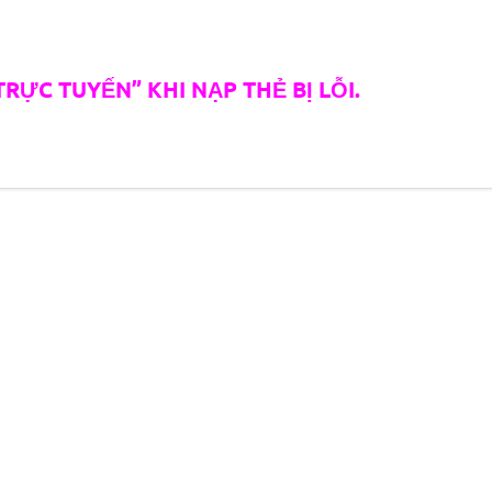
RỰC TUYẾN” KHI NẠP THẺ BỊ LỖI.