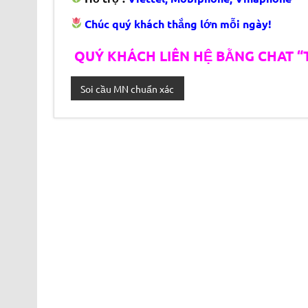
Chúc quý khách thắng lớn mỗi ngày!
QUÝ KHÁCH LIÊN HỆ BẰNG CHAT “T
Soi cầu MN chuẩn xác