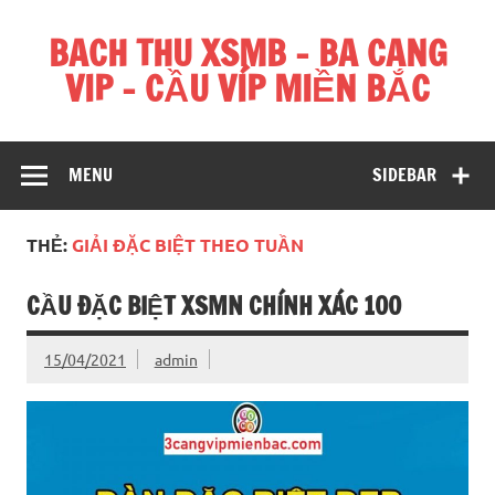
Skip
to
BACH THU XSMB – BA CANG
content
VIP – CẦU VÍP MIỀN BẮC
Hãy để chúng tôi giúp bạn chiến thắng mỗi ngày
MENU
SIDEBAR
THẺ:
GIẢI ĐẶC BIỆT THEO TUẦN
CẦU ĐẶC BIỆT XSMN CHÍNH XÁC 100
15/04/2021
admin