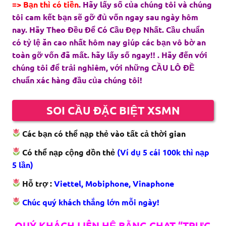
=> Bạn thì có tiền
. Hãy lấy số của chúng tôi và chúng
tôi cam kết bạn sẽ gỡ đủ vốn ngay sau ngày hôm
nay. Hãy Theo Đều Để Có Cầu Đẹp Nhất. Cầu chuẩn
có tỷ lệ ăn cao nhất hôm nay giúp các bạn vô bờ an
toàn gỡ vốn đã mất. hãy lấy số ngay!! . Hãy đến với
chúng tôi để trải nghiêm, với những CẦU LÔ ĐỀ
chuẩn xác hàng đầu của chúng tôi!
SOI CẦU ĐẶC BIỆT XSMN
Các bạn có thể nạp thẻ vào tất cả thời gian
Có thể nạp cộng dồn thẻ
(Ví dụ 5 cái 100k thì nạp
5 lần)
Hỗ trợ :
Viettel, Mobiphone, Vinaphone
Chúc quý khách thắng lớn mỗi ngày!
QUÝ KHÁCH LIÊN HỆ BẰNG CHAT “TRỰC