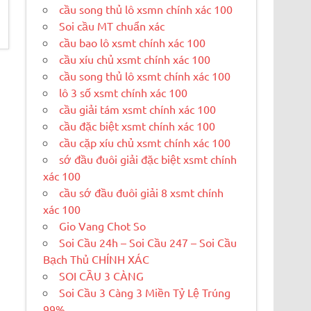
cầu song thủ lô xsmn chính xác 100
Soi cầu MT chuẩn xác
cầu bao lô xsmt chính xác 100
cầu xíu chủ xsmt chính xác 100
cầu song thủ lô xsmt chính xác 100
lô 3 số xsmt chính xác 100
cầu giải tám xsmt chính xác 100
cầu đặc biệt xsmt chính xác 100
cầu cặp xíu chủ xsmt chính xác 100
sớ đầu đuôi giải đặc biệt xsmt chính
xác 100
cầu sớ đầu đuôi giải 8 xsmt chính
xác 100
Gio Vang Chot So
Soi Cầu 24h – Soi Cầu 247 – Soi Cầu
Bạch Thủ CHÍNH XÁC
SOI CẦU 3 CÀNG
Soi Cầu 3 Càng 3 Miền Tỷ Lệ Trúng
99%