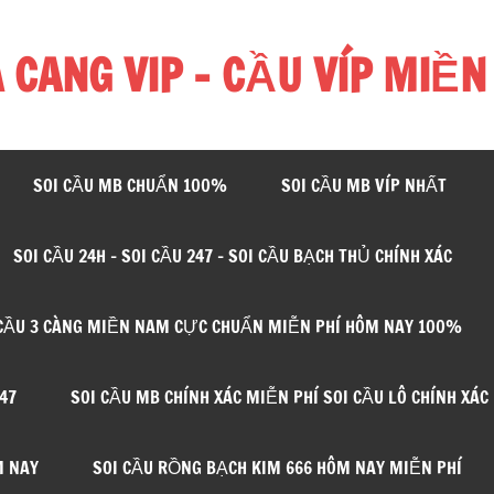
 CANG VIP – CẦU VÍP MIỀN
SOI CẦU MB CHUẨN 100%
SOI CẦU MB VÍP NHẤT
SOI CẦU 24H – SOI CẦU 247 – SOI CẦU BẠCH THỦ CHÍNH XÁC
 CẦU 3 CÀNG MIỀN NAM CỰC CHUẨN MIỄN PHÍ HÔM NAY 100%
47
SOI CẦU MB CHÍNH XÁC MIỄN PHÍ SOI CẦU LÔ CHÍNH XÁC
M NAY
SOI CẦU RỒNG BẠCH KIM 666 HÔM NAY MIỄN PHÍ