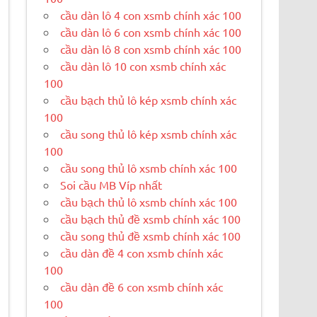
cầu dàn lô 4 con xsmb chính xác 100
cầu dàn lô 6 con xsmb chính xác 100
cầu dàn lô 8 con xsmb chính xác 100
cầu dàn lô 10 con xsmb chính xác
100
cầu bạch thủ lô kép xsmb chính xác
100
cầu song thủ lô kép xsmb chính xác
100
cầu song thủ lô xsmb chính xác 100
Soi cầu MB Víp nhất
cầu bạch thủ lô xsmb chính xác 100
cầu bạch thủ đề xsmb chính xác 100
cầu song thủ đề xsmb chính xác 100
cầu dàn đề 4 con xsmb chính xác
100
cầu dàn đề 6 con xsmb chính xác
100