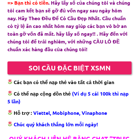
=> Bạn thì có tiền
. Hãy lấy số của chúng tôi và chúng
tôi cam kết bạn sẽ gỡ đủ vốn ngay sau ngày hôm
nay. Hãy Theo Đều Để Có Cầu Đẹp Nhất. Cầu chuẩn
có tỷ lệ ăn cao nhất hôm nay giúp các bạn vô bờ an
toàn gỡ vốn đã mất. hãy lấy số ngay!! . Hãy đến với
chúng tôi để trải nghiêm, với những CẦU LÔ ĐỀ
chuẩn xác hàng đầu của chúng tôi!
SOI CẦU ĐẶC BIỆT XSMN
Các bạn có thể nạp thẻ vào tất cả thời gian
Có thể nạp cộng dồn thẻ
(Ví dụ 5 cái 100k thì nạp
5 lần)
Hỗ trợ :
Viettel, Mobiphone, Vinaphone
Chúc quý khách thắng lớn mỗi ngày!
QUÝ KHÁCH LIÊN HỆ BẰNG CHAT “TRỰC