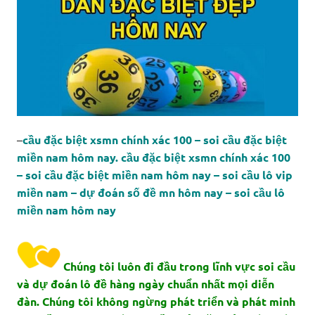
–
cầu đặc biệt xsmn chính xác 100 – soi cầu đặc biệt
miền nam hôm nay. cầu đặc biệt xsmn chính xác 100
– soi cầu đặc biệt miền nam hôm nay – soi cầu lô vip
miền nam – dự đoán số đề mn hôm nay – soi cầu lô
miền nam hôm nay
Chúng tôi luôn đi đầu trong lĩnh vực soi cầu
và dự đoán lô đề hàng ngày chuẩn nhất mọi diễn
đàn. Chúng tôi không ngừng phát triển và phát minh