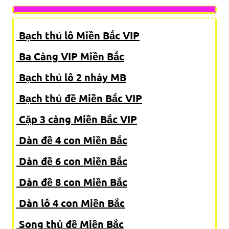
Bạch thủ lô Miền Bắc VIP
Ba Càng VIP Miền Bắc
Bạch thủ lô 2 nháy MB
Bạch thủ đề Miền Bắc
VIP
Cặp 3 càng Miền Bắc VIP
Dàn đề 4 con Miền Bắc
Dàn đề 6 con Miền Bắc
Dàn đề 8 con Miền Bắc
Dàn lô 4 con Miền Bắc
Song thủ đề Miền Bắc