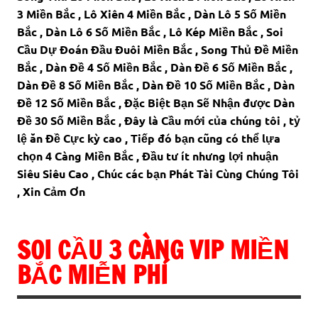
3 Miền Bắc , Lô Xiên 4 Miền Bắc , Dàn Lô 5 Số Miền
Bắc , Dàn Lô 6 Số Miền Bắc , Lô Kép Miền Bắc , Soi
Cầu Dự Đoán Đầu Đuôi Miền Bắc , Song Thủ Đề Miền
Bắc , Dàn Đề 4 Số Miền Bắc , Dàn Đề 6 Số Miền Bắc ,
Dàn Đề 8 Số Miền Bắc , Dàn Đề 10 Số Miền Bắc , Dàn
Đề 12 Số Miền Bắc , Đặc Biệt Bạn Sẽ Nhận được Dàn
Đề 30 Số Miền Bắc , Đây là Cầu mới của chúng tôi , tỷ
lệ ăn Đề Cực kỳ cao , Tiếp đó bạn cũng có thể lựa
chọn 4 Càng Miền Bắc , Đầu tư ít nhưng lợi nhuận
Siêu Siêu Cao , Chúc các bạn Phát Tài Cùng Chúng Tôi
, Xin Cảm Ơn
SOI CẦU 3 CÀNG VIP MIỀN
BẮC MIỄN PHÍ