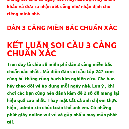
khảo và đưa ra nhận xét cũng như nhận định cho
riêng mình nhé.
DÀN 3 CÀNG MIỀN BẮC CHUẨN XÁC
KẾT LUẬN SOI CẦU 3 CÀNG
CHUẨN XÁC
Trên đây là chia sẻ miễn phí dàn 3 càng miền bắc
chuẩn xác nhất . Mà diễn đàn soi cầu tốp 247 com
cùng hệ thống rồng bạch kim nghiên cứu. Các bạn
hãy theo dõi và áp dụng mỗi ngày nhé. Lưu ý , khi
chơi các bạn cũng nên đánh kèm đề 2 số để mang lại
hiệu quả cao nhất. Thay mặt tất cả anh chị em thực
hiện , admin xin chúc toàn thể anh em. Có những
phút giây online vui vẻ và gặp nhiều may mắn phát
tài.