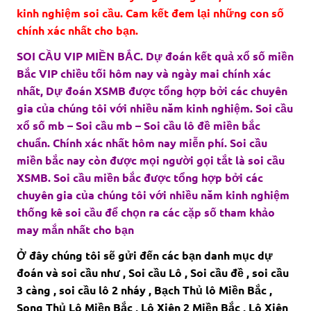
kinh nghiệm soi cầu. Cam kết đem lại những con số
chính xác nhất cho bạn.
SOI CẦU VIP MIỀN BẮC. Dự đoán kết quả xổ số miền
Bắc VIP chiều tối hôm nay và ngày mai chính xác
nhất, Dự đoán XSMB được tổng hợp bởi các chuyên
gia của chúng tôi với nhiều năm kinh nghiệm. Soi cầu
xổ số mb – Soi cầu mb – Soi cầu lô đề miền bắc
chuẩn. Chính xác nhất hôm nay miễn phí. Soi cầu
miền bắc nay còn được mọi người gọi tắt là soi cầu
XSMB. Soi cầu miền bắc được tổng hợp bởi các
chuyên gia của chúng tôi với nhiều năm kinh nghiệm
thống kê soi cầu để chọn ra các cặp số tham khảo
may mắn nhất cho bạn
Ở đây chúng tôi sẽ gửi đến các bạn danh mục dự
đoán và soi cầu như , Soi cầu Lô , Soi cầu đề , soi cầu
3 càng , soi cầu lô 2 nháy , Bạch Thủ lô Miền Bắc ,
Song Thủ Lô Miền Bắc , Lô Xiên 2 Miền Bắc , Lô Xiên