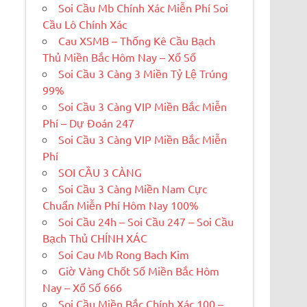
Soi Cầu Mb Chính Xác Miễn Phí Soi
Cầu Lô Chính Xác
Cau XSMB – Thống Kê Cầu Bạch
Thủ Miền Bắc Hôm Nay – Xổ Số
Soi Cầu 3 Càng 3 Miền Tỷ Lệ Trúng
99%
Soi Cầu 3 Càng VIP Miền Bắc Miễn
Phí – Dự Đoán 247
Soi Cầu 3 Càng VIP Miền Bắc Miễn
Phí
SOI CẦU 3 CÀNG
Soi Cầu 3 Càng Miền Nam Cực
Chuẩn Miễn Phí Hôm Nay 100%
Soi Cầu 24h – Soi Cầu 247 – Soi Cầu
Bạch Thủ CHÍNH XÁC
Soi Cau Mb Rong Bach Kim
Giờ Vàng Chốt Số Miền Bắc Hôm
Nay – Xổ Số 666
Soi Cầu Miền Bắc Chính Xác 100 –