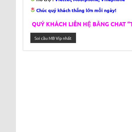
Chúc quý khách thắng lớn mỗi ngày!
QUÝ KHÁCH LIÊN HỆ BẰNG CHAT “T
Soi cầu MB Víp nhất