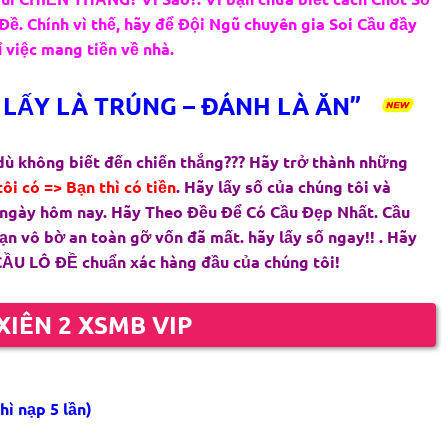
Đề. Chính vì thế, hãy để Đội Ngũ chuyên gia Soi Cầu đầy
 việc mang tiền về nhà.
 LẤY LÀ TRÚNG – ĐÁNH LÀ ĂN”
dù không biết đến chiến thắng??? Hãy trở thành những
ôi có => Bạn thì có tiền
. Hãy lấy số của chúng tôi và
u ngày hôm nay. Hãy Theo Đều Để Có Cầu Đẹp Nhất. Cầu
ạn vô bờ an toàn gỡ vốn đã mất. hãy lấy số ngay!! . Hãy
 CẦU LÔ ĐỀ chuẩn xác hàng đầu của chúng tôi!
XIÊN 2 XSMB VIP
hì nạp 5 lần)