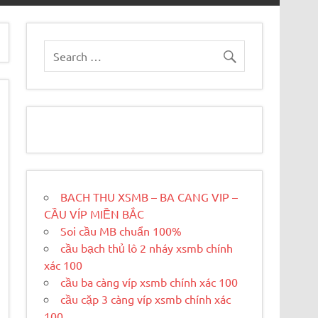
BACH THU XSMB – BA CANG VIP –
CẦU VÍP MIỀN BẮC
Soi cầu MB chuẩn 100%
cầu bạch thủ lô 2 nháy xsmb chính
xác 100
cầu ba càng víp xsmb chính xác 100
cầu cặp 3 càng víp xsmb chính xác
100