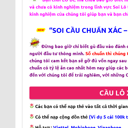
và chưa có kinh nghiệm trong lĩnh vực Soi Lô 
kinh nghiệm của chúng tôi giúp bạn và bạn chỉ
“SOI CẦU CHUẨN XÁC –
Đừng bao giờ chỉ biết gù đầu vào đánh 
người đầu tư thông minh.
Số chuẩn thì chúng t
chúng tôi cam kết bạn sẽ gỡ đủ vốn ngay sa
chuẩn có tỷ lệ ăn cao nhất hôm nay giúp các b
đến với chúng tôi để trải nghiêm, với những
CẦU LÔ 
Các bạn có thể nạp thẻ vào tất cả thời gian
Có thể nạp cộng dồn thẻ
(Ví dụ 5 cái 100k t
Hỗ trợ :
Viettel, Mobiphone, Vinaphone