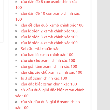
cầu dàn đề 8 con xsmb chính xác
100
cầu dàn đề 10 con xsmb chính xác
100
cầu đề đầu đuôi xsmb chính xác 100
cầu lô xiên 2 xsmb chính xác 100
cầu lô xiên 3 xsmb chính xác 100
cầu lô xiên 4 xsmb chính xác 100
Soi cầu MN chuẩn xác
cầu bao lô xsmn chính xác 100
cầu xíu chủ xsmn chính xác 100
cầu giải tám xsmn chính xác 100
cầu cặp xíu chủ xsmn chính xác 100
lô 3 số xsmn chính xác 100
cầu đặc biệt xsmn chính xác 100
sớ đầu đuôi giải đặc biệt xsmn chính
xác 100
cầu sớ đầu đuôi giải 8 xsmn chính
xác 100