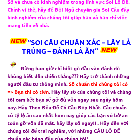
Số và chưa có kinh nghiệm trong lĩnh vực Soi Lô Đề.
Chính vì thế, hãy để Đội Ngũ chuyên gia Soi Cầu đầy
kinh nghiệm của chúng tôi giúp bạn và bạn chỉ việc
mang tiền về nhà.
“SOI CẦU CHUẨN XÁC – LẤY LÀ
TRÚNG – ĐÁNH LÀ ĂN”
Đừng bao giờ chỉ biết gù đầu vào đánh dù
không biết đến chiến thắng??? Hãy trở thành những
người đầu tư thông minh.
Số chuẩn thì chúng tôi có
=> Bạn thì có tiền
. Hãy lấy số của chúng tôi và chúng
tôi cam kết bạn sẽ gỡ đủ vốn ngay sau ngày hôm
nay. Hãy Theo Đều Để Có Cầu Đẹp Nhất. Cầu chuẩn
có tỷ lệ ăn cao nhất hôm nay giúp các bạn vô bờ an
toàn gỡ vốn đã mất. hãy lấy số ngay!! . Hãy đến với
chúng tôi để trải nghiêm, với những CẦU LÔ ĐỀ
chuẩn xác hàng đầu của chúng tôi!