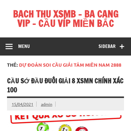
Skip
to
BACH THU XSMB – BA CANG
content
VIP – CẦU VÍP MIỀN BẮC
Hãy để chúng tôi giúp bạn chiến thắng mỗi ngày
MENU
SIDEBAR
THẺ:
DỰ ĐOÁN SOI CẦU GIẢI TÁM MIỀN NAM 2888
CẦU SỚ ĐẦU ĐUÔI GIẢI 8 XSMN CHÍNH XÁC
100
15/04/2021
admin