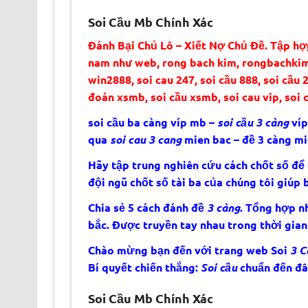
Soi Cầu Mb Chính Xác
Đánh Bại Chủ Lô – Xiết Nợ Chủ Đề. Tập hợ
nam như web, rong bach kim, rongbachkim, 
win2888, soi cau 247, soi cầu 888, soi cầu
đoán xsmb, soi cầu xsmb, soi cau vip, soi 
soi cầu ba càng víp mb –
soi cầu 3 càng
víp
qua
soi cau 3 cang
mien bac – đề 3 càng mi
Hãy tập trung nghiên cứu cách chốt số để
đội ngũ chốt số tài ba của chúng tôi giúp 
Chia sẻ 5 cách đánh đề
3 càng
. Tổng hợp n
bắc. Được truyền tay nhau trong thời gian
Chào mừng bạn đến với trang web Soi
3 C
Bí quyết chiến thắng:
Soi cầu
chuẩn đến đâu
Soi Cầu Mb Chính Xác