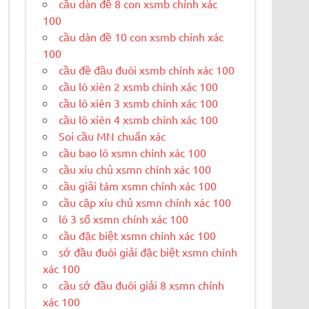
cầu dàn đề 8 con xsmb chính xác
100
cầu dàn đề 10 con xsmb chính xác
100
cầu đề đầu đuôi xsmb chính xác 100
cầu lô xiên 2 xsmb chính xác 100
cầu lô xiên 3 xsmb chính xác 100
cầu lô xiên 4 xsmb chính xác 100
Soi cầu MN chuẩn xác
cầu bao lô xsmn chính xác 100
cầu xíu chủ xsmn chính xác 100
cầu giải tám xsmn chính xác 100
cầu cặp xíu chủ xsmn chính xác 100
lô 3 số xsmn chính xác 100
cầu đặc biệt xsmn chính xác 100
sớ đầu đuôi giải đặc biệt xsmn chính
xác 100
cầu sớ đầu đuôi giải 8 xsmn chính
xác 100