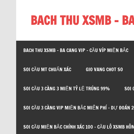
Skip
to
content
BACH THU XSMB – BA
Hãy để chúng tôi giúp bạn chiến thắng mỗi ngày
BACH THU XSMB – BA CANG VIP – CẦU VÍP MIỀN BẮC
SOI CẦU MT CHUẨN XÁC
GIO VANG CHOT SO
SOI CẦU 3 CÀNG 3 MIỀN TỶ LỆ TRÚNG 99%
SOI
SOI CẦU 3 CÀNG VIP MIỀN BẮC MIỄN PHÍ – DỰ ĐOÁN 2
SOI CẦU MIỀN BẮC CHÍNH XÁC 100 – CẦU LÔ XSMB HÔ