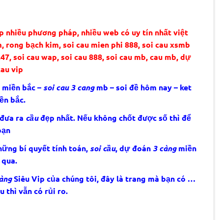
p nhiều phương pháp, nhiều web có uy tín nhất việt
rong bạch kim, soi cau mien phi 888, soi cau xsmb
 247, soi cau wap, soi cau 888, soi cau mb, cau mb, dự
cau vip
 miền bắc –
soi cau 3 cang
mb – soi đề hôm nay – ket
ền bắc.
 đưa ra
cầu
đẹp nhất. Nếu không chốt được số thì để
bạn
hững bí quyết tính toán,
soi cầu
, dự đoán
3 càng
miền
 qua.
àng
Siêu Vip của chúng tôi, đây là trang mà bạn có …
 thì vẫn có rủi ro.