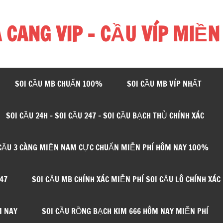
 CANG VIP – CẦU VÍP MIỀN
SOI CẦU MB CHUẨN 100%
SOI CẦU MB VÍP NHẤT
SOI CẦU 24H – SOI CẦU 247 – SOI CẦU BẠCH THỦ CHÍNH XÁC
 CẦU 3 CÀNG MIỀN NAM CỰC CHUẨN MIỄN PHÍ HÔM NAY 100%
47
SOI CẦU MB CHÍNH XÁC MIỄN PHÍ SOI CẦU LÔ CHÍNH XÁC
M NAY
SOI CẦU RỒNG BẠCH KIM 666 HÔM NAY MIỄN PHÍ