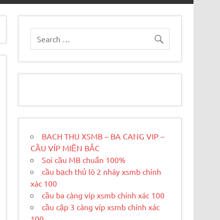
BACH THU XSMB – BA CANG VIP –
CẦU VÍP MIỀN BẮC
Soi cầu MB chuẩn 100%
cầu bạch thủ lô 2 nháy xsmb chính
xác 100
cầu ba càng víp xsmb chính xác 100
cầu cặp 3 càng víp xsmb chính xác
100