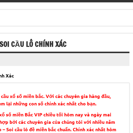
SOI CẦU LÔ CHÍNH XÁC
nh Xác
i cầu xổ số miền bắc. Với các chuyên gia hàng đầu,
m lại những con số chính xác nhất cho bạn.
ổ số miền Bắc VIP chiều tối hôm nay và ngày mai
ợp bởi các chuyên gia của chúng tôi với nhiều năm
b – Soi cầu lô đề miền bắc chuẩn. Chính xác nhất hôm