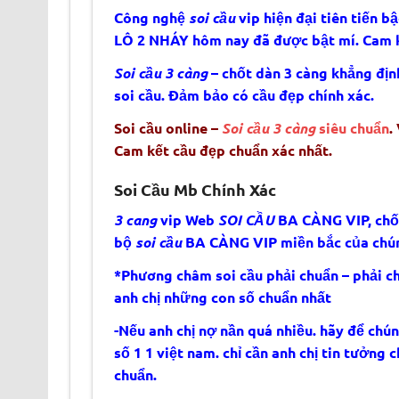
Công nghệ
soi cầu
vip hiện đại tiên tiến 
LÔ 2 NHÁY hôm nay đã được bật mí. Cam k
Soi cầu 3 càng
– chốt dàn 3 càng khẳng địn
soi cầu. Đảm bảo có cầu đẹp chính xác.
Soi cầu online –
Soi cầu 3 càng
siêu chuẩn
.
Cam kết cầu đẹp chuẩn xác nhất.
Soi Cầu Mb Chính Xác
3 cang
vip Web
SOI CẦU
BA CÀNG VIP, chốt
bộ
soi cầu
BA CÀNG VIP miền bắc của chúng
*Phương châm soi cầu phải chuẩn – phải ch
anh chị những con số chuẩn nhất
-Nếu anh chị nợ nần quá nhiều. hãy để chú
số 1 1 việt nam. chỉ cần anh chị tin tưởng 
chuẩn.