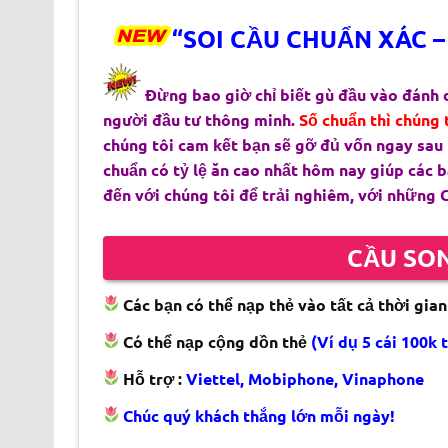
“SOI CẦU CHUẨN XÁC –
Đừng bao giờ chỉ biết gù đầu vào đánh 
người đầu tư thông minh.
Số chuẩn thì chúng t
chúng tôi cam kết bạn sẽ gỡ đủ vốn ngay sa
chuẩn có tỷ lệ ăn cao nhất hôm nay giúp các b
đến với chúng tôi để trải nghiêm, với những
CẦU SO
Các bạn có thể nạp thẻ vào tất cả thời gian
Có thể nạp cộng dồn thẻ
(Ví dụ 5 cái 100k t
Hỗ trợ :
Viettel, Mobiphone, Vinaphone
Chúc quý khách thắng lớn mỗi ngày!