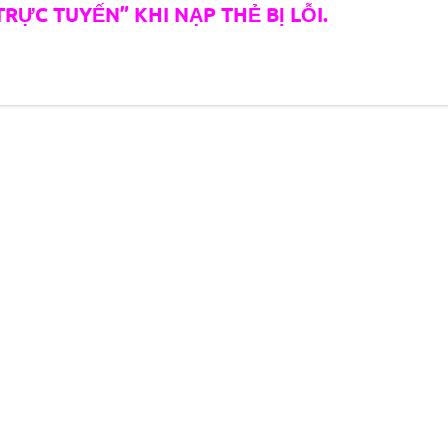
RỰC TUYẾN” KHI NẠP THẺ BỊ LỖI.