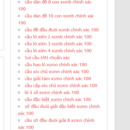
cầu dàn đề 8 con xsmb chính xác
100
cầu dàn đề 10 con xsmb chính xác
100
cầu đề đầu đuôi xsmb chính xác 100
cầu lô xiên 2 xsmb chính xác 100
cầu lô xiên 3 xsmb chính xác 100
cầu lô xiên 4 xsmb chính xác 100
Soi cầu MN chuẩn xác
cầu bao lô xsmn chính xác 100
cầu xíu chủ xsmn chính xác 100
cầu giải tám xsmn chính xác 100
cầu cặp xíu chủ xsmn chính xác 100
lô 3 số xsmn chính xác 100
cầu đặc biệt xsmn chính xác 100
sớ đầu đuôi giải đặc biệt xsmn chính
xác 100
cầu sớ đầu đuôi giải 8 xsmn chính
xác 100