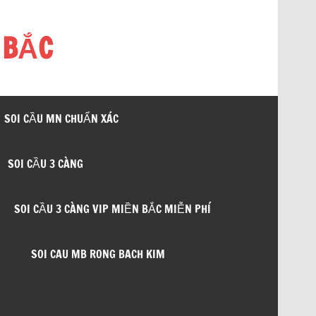
 BẮC
SOI CẦU MN CHUẨN XÁC
SOI CẦU 3 CÀNG
SOI CẦU 3 CÀNG VIP MIỀN BẮC MIỄN PHÍ
SOI CAU MB RONG BACH KIM