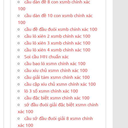
cầu dàn đề 8 con xsmb chính xác
100
cầu dàn đề 10 con xsmb chính xác
100
cầu đề đầu đuôi xsmb chính xác 100
cầu lô xiên 2 xsmb chính xác 100
cầu lô xiên 3 xsmb chính xác 100
cầu lô xiên 4 xsmb chính xác 100
Soi cầu MN chuẩn xác
cầu bao lô xsmn chính xác 100
cầu xíu chủ xsmn chính xác 100
cầu giải tám xsmn chính xác 100
cầu cặp xíu chủ xsmn chính xác 100
lô 3 số xsmn chính xác 100
cầu đặc biệt xsmn chính xác 100
sớ đầu đuôi giải đặc biệt xsmn chính
xác 100
cầu sớ đầu đuôi giải 8 xsmn chính
xác 100