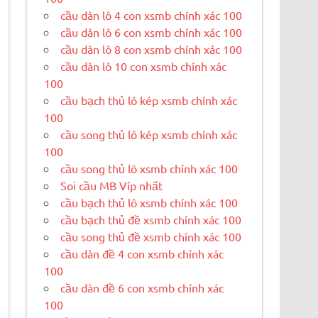
cầu dàn lô 4 con xsmb chính xác 100
cầu dàn lô 6 con xsmb chính xác 100
cầu dàn lô 8 con xsmb chính xác 100
cầu dàn lô 10 con xsmb chính xác
100
cầu bạch thủ lô kép xsmb chính xác
100
cầu song thủ lô kép xsmb chính xác
100
cầu song thủ lô xsmb chính xác 100
Soi cầu MB Víp nhất
cầu bạch thủ lô xsmb chính xác 100
cầu bạch thủ đề xsmb chính xác 100
cầu song thủ đề xsmb chính xác 100
cầu dàn đề 4 con xsmb chính xác
100
cầu dàn đề 6 con xsmb chính xác
100