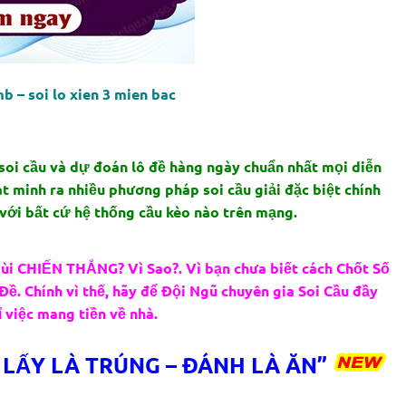
mb – soi lo xien 3 mien bac
 soi cầu và dự đoán lô đề hàng ngày chuẩn nhất mọi diễn
t minh ra nhiều phương pháp soi cầu giải đặc biệt chính
 với bất cứ hệ thống cầu kèo nào trên mạng.
ùi CHIẾN THẮNG? Vì Sao?. Vì bạn chưa biết cách Chốt Số
Đề. Chính vì thế, hãy để Đội Ngũ chuyên gia Soi Cầu đầy
 việc mang tiền về nhà.
 LẤY LÀ TRÚNG – ĐÁNH LÀ ĂN”