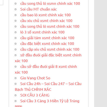
cầu song thủ lô xsmn chính xác 100
Soi cầu MT chuẩn xác
cầu bao lô xsmt chính xác 100
cầu xíu chủ xsmt chính xác 100
cầu song thủ lô xsmt chính xác 100
lô 3 số xsmt chính xác 100
cầu giải tám xsmt chính xác 100
cầu đặc biệt xsmt chính xác 100
cầu cặp xíu chủ xsmt chính xác 100
sớ đầu đuôi giải đặc biệt xsmt chính
xác 100
cầu sớ đầu đuôi giải 8 xsmt chính
xác 100
Gio Vang Chot So
Soi Cầu 24h – Soi Cầu 247 – Soi Cầu
Bạch Thủ CHÍNH XÁC
SOI CẦU 3 CÀNG
Soi Cầu 3 Càng 3 Miền Tỷ Lệ Trúng
99%