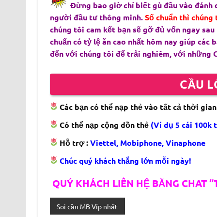
Đừng bao giờ chỉ biết gù đầu vào đánh 
người đầu tư thông minh.
Số chuẩn thì chúng t
chúng tôi cam kết bạn sẽ gỡ đủ vốn ngay sa
chuẩn có tỷ lệ ăn cao nhất hôm nay giúp các b
đến với chúng tôi để trải nghiêm, với những
CẦU L
Các bạn có thể nạp thẻ vào tất cả thời gian
Có thể nạp cộng dồn thẻ
(Ví dụ 5 cái 100k t
Hỗ trợ :
Viettel, Mobiphone, Vinaphone
Chúc quý khách thắng lớn mỗi ngày!
QUÝ KHÁCH LIÊN HỆ BẰNG CHAT “T
Soi cầu MB Víp nhất