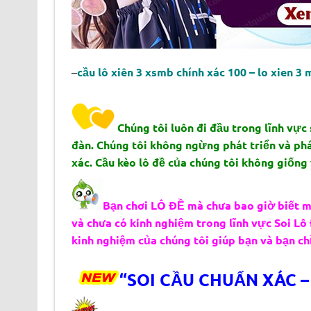
–
cầu lô xiên 3 xsmb chính xác 100 – lo xien 3 
Chúng tôi luôn đi đầu trong lĩnh vực
đàn. Chúng tôi không ngừng phát triển và phá
xác. Cầu kèo lô đề của chúng tôi không giống
Bạn chơi LÔ ĐỀ mà chưa bao giờ biết m
và chưa có kinh nghiệm trong lĩnh vực Soi Lô 
kinh nghiệm của chúng tôi giúp bạn và bạn chỉ
“SOI CẦU CHUẨN XÁC –