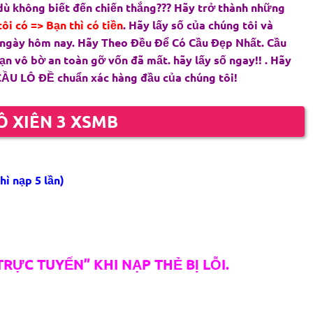
dù không biết đến chiến thắng??? Hãy trở thành những
ôi có => Bạn thì có tiền
. Hãy lấy số của chúng tôi và
u ngày hôm nay. Hãy Theo Đều Để Có Cầu Đẹp Nhất. Cầu
ạn vô bờ an toàn gỡ vốn đã mất. hãy lấy số ngay!! . Hãy
 CẦU LÔ ĐỀ chuẩn xác hàng đầu của chúng tôi!
Ô XIÊN 3 XSMB
hì nạp 5 lần)
RỰC TUYẾN” KHI NẠP THẺ BỊ LỖI.