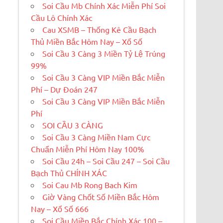
Soi Cầu Mb Chính Xác Miễn Phí Soi
Cầu Lô Chính Xác
Cau XSMB – Thống Kê Cầu Bạch
Thủ Miền Bắc Hôm Nay – Xổ Số
Soi Cầu 3 Càng 3 Miền Tỷ Lệ Trúng
99%
Soi Cầu 3 Càng VIP Miền Bắc Miễn
Phí – Dự Đoán 247
Soi Cầu 3 Càng VIP Miền Bắc Miễn
Phí
SOI CẦU 3 CÀNG
Soi Cầu 3 Càng Miền Nam Cực
Chuẩn Miễn Phí Hôm Nay 100%
Soi Cầu 24h – Soi Cầu 247 – Soi Cầu
Bạch Thủ CHÍNH XÁC
Soi Cau Mb Rong Bach Kim
Giờ Vàng Chốt Số Miền Bắc Hôm
Nay – Xổ Số 666
Soi Cầu Miền Bắc Chính Xác 100 –