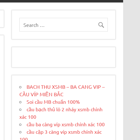
BACH THU XSMB – BA CANG VIP –
CẦU VÍP MIỀN BẮC
Soi cầu MB chuẩn 100%
cầu bạch thủ lô 2 nháy xsmb chính
xác 100
cầu ba càng víp xsmb chính xác 100
cầu cặp 3 càng víp xsmb chính xác
100