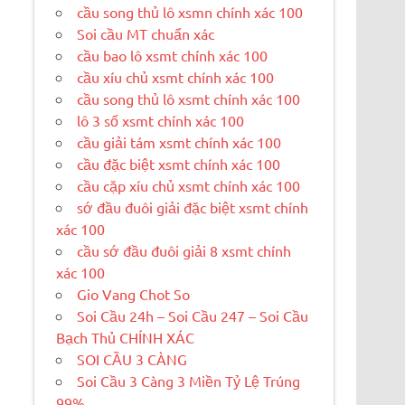
cầu song thủ lô xsmn chính xác 100
Soi cầu MT chuẩn xác
cầu bao lô xsmt chính xác 100
cầu xíu chủ xsmt chính xác 100
cầu song thủ lô xsmt chính xác 100
lô 3 số xsmt chính xác 100
cầu giải tám xsmt chính xác 100
cầu đặc biệt xsmt chính xác 100
cầu cặp xíu chủ xsmt chính xác 100
sớ đầu đuôi giải đặc biệt xsmt chính
xác 100
cầu sớ đầu đuôi giải 8 xsmt chính
xác 100
Gio Vang Chot So
Soi Cầu 24h – Soi Cầu 247 – Soi Cầu
Bạch Thủ CHÍNH XÁC
SOI CẦU 3 CÀNG
Soi Cầu 3 Càng 3 Miền Tỷ Lệ Trúng
99%