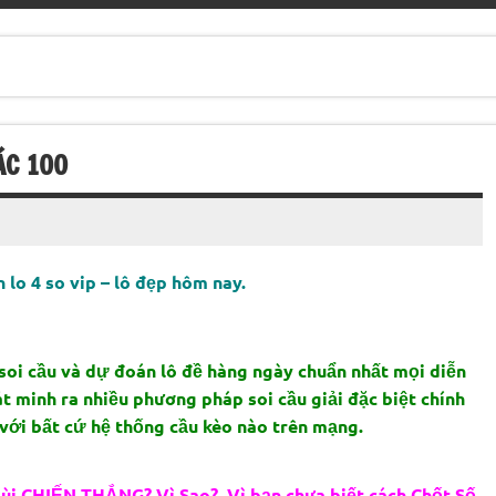
ÁC 100
 lo 4 so vip – lô đẹp hôm nay.
 soi cầu và dự đoán lô đề hàng ngày chuẩn nhất mọi diễn
t minh ra nhiều phương pháp soi cầu giải đặc biệt chính
 với bất cứ hệ thống cầu kèo nào trên mạng.
ùi CHIẾN THẮNG? Vì Sao?. Vì bạn chưa biết cách Chốt Số