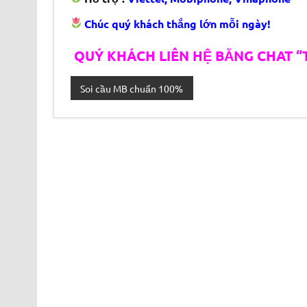
Chúc quý khách thắng lớn mỗi ngày!
QUÝ KHÁCH LIÊN HỆ BẰNG CHAT “T
Soi cầu MB chuẩn 100%