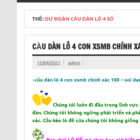
THẺ:
DỰ ĐOÁN CẦU DÀN LÔ 4 SỐ
CẦU DÀN LÔ 4 CON XSMB CHÍNH X
15/04/2021
admin
–
cầu dàn lô 4 con xsmb chính xác 100 – soi dan
Chúng tôi luôn đi đầu trong lĩnh vực
đàn. Chúng tôi không ngừng phát triển và phá
xác. Cầu kèo lô đề của chúng tôi không giống
Bạn chơi LÔ ĐỀ mà chưa bao giờ biết m