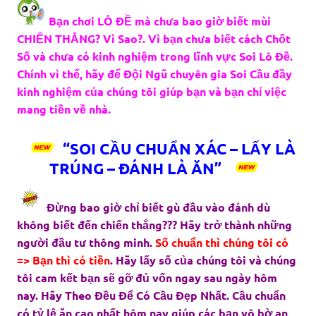
Bạn chơi LÔ ĐỀ mà chưa bao giờ biết mùi
CHIẾN THẮNG? Vì Sao?. Vì bạn chưa biết cách Chốt
Số và chưa có kinh nghiệm trong lĩnh vực Soi Lô Đề.
Chính vì thế, hãy để Đội Ngũ chuyên gia Soi Cầu đầy
kinh nghiệm của chúng tôi giúp bạn và bạn chỉ việc
mang tiền về nhà.
“SOI CẦU CHUẨN XÁC – LẤY LÀ
TRÚNG – ĐÁNH LÀ ĂN”
Đừng bao giờ chỉ biết gù đầu vào đánh dù
không biết đến chiến thắng??? Hãy trở thành những
người đầu tư thông minh.
Số chuẩn thì chúng tôi có
=> Bạn thì có tiền
. Hãy lấy số của chúng tôi và chúng
tôi cam kết bạn sẽ gỡ đủ vốn ngay sau ngày hôm
nay. Hãy Theo Đều Để Có Cầu Đẹp Nhất. Cầu chuẩn
có tỷ lệ ăn cao nhất hôm nay giúp các bạn vô bờ an