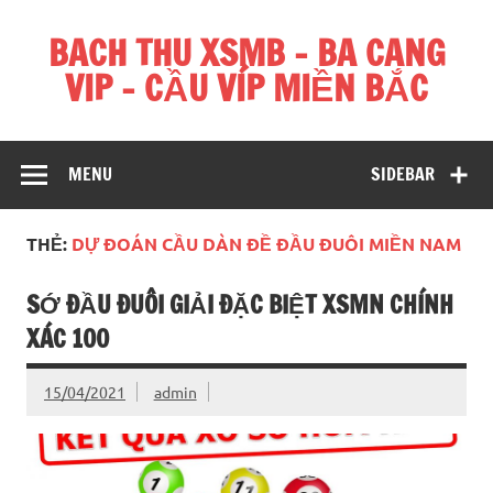
Skip
to
BACH THU XSMB – BA CANG
content
VIP – CẦU VÍP MIỀN BẮC
Hãy để chúng tôi giúp bạn chiến thắng mỗi ngày
MENU
SIDEBAR
THẺ:
DỰ ĐOÁN CẦU DÀN ĐỀ ĐẦU ĐUÔI MIỀN NAM
SỚ ĐẦU ĐUÔI GIẢI ĐẶC BIỆT XSMN CHÍNH
XÁC 100
15/04/2021
admin