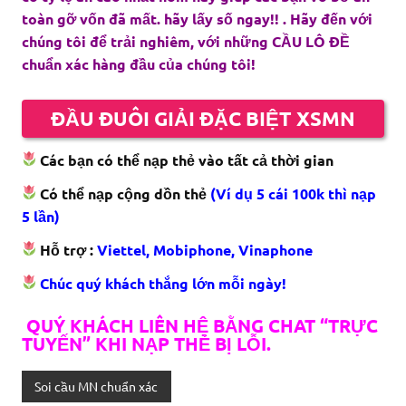
toàn gỡ vốn đã mất. hãy lấy số ngay!! . Hãy đến với
chúng tôi để trải nghiêm, với những CẦU LÔ ĐỀ
chuẩn xác hàng đầu của chúng tôi!
ĐẦU ĐUÔI GIẢI ĐẶC BIỆT XSMN
Các bạn có thể nạp thẻ vào tất cả thời gian
Có thể nạp cộng dồn thẻ
(Ví dụ 5 cái 100k thì nạp
5 lần)
Hỗ trợ :
Viettel, Mobiphone, Vinaphone
Chúc quý khách thắng lớn mỗi ngày!
QUÝ KHÁCH LIÊN HỆ BẰNG CHAT “TRỰC
TUYẾN” KHI NẠP THẺ BỊ LỖI.
Soi cầu MN chuẩn xác