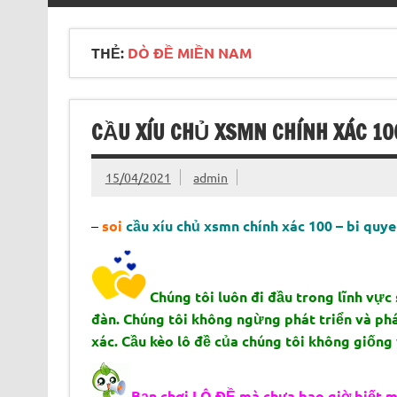
THẺ:
DÒ ĐỀ MIỀN NAM
CẦU XÍU CHỦ XSMN CHÍNH XÁC 10
15/04/2021
admin
–
soi
cầu xíu chủ xsmn chính xác 100 – bi quy
Chúng tôi luôn đi đầu trong lĩnh vực
đàn. Chúng tôi không ngừng phát triển và phá
xác. Cầu kèo lô đề của chúng tôi không giống
Bạn chơi LÔ ĐỀ mà chưa bao giờ biết m