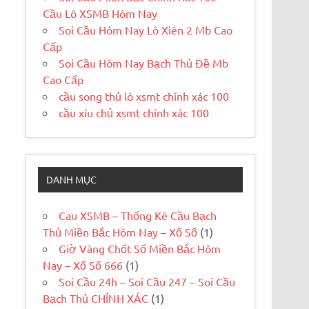
Cầu Lô XSMB Hôm Nay
Soi Cầu Hôm Nay Lô Xiên 2 Mb Cao
Cấp
Soi Cầu Hôm Nay Bạch Thủ Đề Mb
Cao Cấp
cầu song thủ lô xsmt chính xác 100
cầu xíu chủ xsmt chính xác 100
DANH MỤC
Cau XSMB – Thống Kê Cầu Bạch
Thủ Miền Bắc Hôm Nay – Xổ Số
(1)
Giờ Vàng Chốt Số Miền Bắc Hôm
Nay – Xổ Số 666
(1)
Soi Cầu 24h – Soi Cầu 247 – Soi Cầu
Bạch Thủ CHÍNH XÁC
(1)