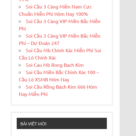
Soi Cầu 3 Càng Miền Nam Cực
Chuẩn Miễn Phí Hôm Nay 100%
Soi Cầu 3 Càng VIP Miền Bắc Miễn
Phí
Soi Cầu 3 Càng VIP Miền Bắc Miễn
Phí – Dự Đoán 247
Soi Cầu Mb Chính Xác Miễn Phí Soi
Cầu Lô Chính Xác
Soi Cau Mb Rong Bach Kim
Soi Cầu Miền Bắc Chính Xác 100 –
Cầu Lô XSMB Hôm Nay
Soi Cầu Rồng Bạch Kim 666 Hôm
Nay Miễn Phí
BÀI VIẾT MỚI