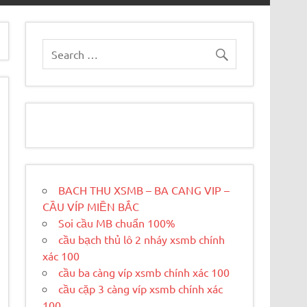
BACH THU XSMB – BA CANG VIP –
CẦU VÍP MIỀN BẮC
Soi cầu MB chuẩn 100%
cầu bạch thủ lô 2 nháy xsmb chính
xác 100
cầu ba càng víp xsmb chính xác 100
cầu cặp 3 càng víp xsmb chính xác
100