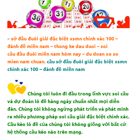
–
sớ đầu đuôi giải đặc biệt xsmn chính xác 100 –
đánh đề miền nam – thong ke dau duoi – soi
cầu đầu đuôi miền nam hôm nay – du doan xo so
mien nam chuan.
cầu sớ đầu đuôi giải đặc biệt xsmn
chính xác 100 – đánh đề miền nam
Chúng tôi luôn đi đầu trong lĩnh vực soi cầu
và dự đoán lô đề hàng ngày chuẩn nhất mọi diễn
đàn. Chúng tôi không ngừng phát triển và phát minh
ra nhiều phương pháp soi cầu giải đặc biệt chính xác.
Cầu kèo lô đề của chúng tôi không giống với bất cứ
hệ thống cầu kèo nào trên mạng.