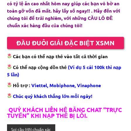
có tỷ lệ ăn cao nhất hôm nay giúp các bạn vô bờ an
toàn gỡ vốn đã mất. hãy lấy số ngay!! . Hãy đến với
chúng tôi để trải nghiêm, với những CẦU LÔ ĐỀ
chuẩn xác hàng đầu của chúng tôi!
ĐẦU ĐUÔI GIẢI ĐẶC BIỆT XSMN
Các bạn có thể nạp thẻ vào tất cả thời gian
Có thể nạp cộng dồn thẻ
(Ví dụ 5 cái 100k thì nạp
5 lần)
Hỗ trợ :
Viettel, Mobiphone, Vinaphone
Chúc quý khách thắng lớn mỗi ngày!
QUÝ KHÁCH LIÊN HỆ BẰNG CHAT “TRỰC
TUYẾN” KHI NẠP THẺ BỊ LỖI.
Soi cầu MN chuẩn xác