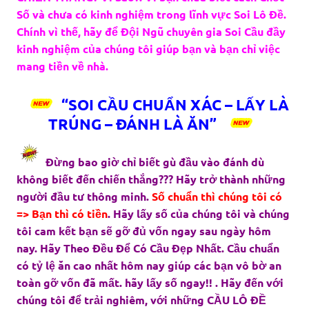
Số và chưa có kinh nghiệm trong lĩnh vực Soi Lô Đề.
Chính vì thế, hãy để Đội Ngũ chuyên gia Soi Cầu đầy
kinh nghiệm của chúng tôi giúp bạn và bạn chỉ việc
mang tiền về nhà.
“SOI CẦU CHUẨN XÁC – LẤY LÀ
TRÚNG – ĐÁNH LÀ ĂN”
Đừng bao giờ chỉ biết gù đầu vào đánh dù
không biết đến chiến thắng??? Hãy trở thành những
người đầu tư thông minh.
Số chuẩn thì chúng tôi có
=> Bạn thì có tiền
. Hãy lấy số của chúng tôi và chúng
tôi cam kết bạn sẽ gỡ đủ vốn ngay sau ngày hôm
nay. Hãy Theo Đều Để Có Cầu Đẹp Nhất. Cầu chuẩn
có tỷ lệ ăn cao nhất hôm nay giúp các bạn vô bờ an
toàn gỡ vốn đã mất. hãy lấy số ngay!! . Hãy đến với
chúng tôi để trải nghiêm, với những CẦU LÔ ĐỀ