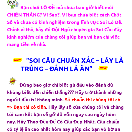
Bạn chơi LÔ ĐỀ mà chưa bao giờ biết mùi
CHIẾN THẮNG? Vì Sao?. Vì bạn chưa biết cách Chốt
Số và chưa có kinh nghiệm trong lĩnh vực Soi Lô Đề.
Chính vì thế, hãy để Đội Ngũ chuyên gia Soi Cầu đầy
kinh nghiệm của chúng tôi giúp bạn và bạn chỉ việc
mang tiền về nhà.
“SOI CẦU CHUẨN XÁC – LẤY LÀ
TRÚNG – ĐÁNH LÀ ĂN”
Đừng bao giờ chỉ biết gù đầu vào đánh dù
không biết đến chiến thắng??? Hãy trở thành những
người đầu tư thông minh.
Số chuẩn thì chúng tôi có
=> Bạn thì có tiền
. Hãy lấy số của chúng tôi và chúng
tôi cam kết bạn sẽ gỡ đủ vốn ngay sau ngày hôm
nay. Hãy Theo Đều Để Có Cầu Đẹp Nhất. Cầu chuẩn
có tỷ lệ ăn cao nhất hôm nay giúp các bạn vô bờ an