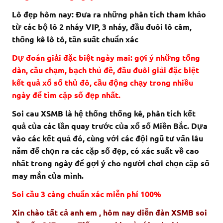
Lô đẹp hôm nay: Đưa ra những phân tích tham khảo
từ các bộ lô 2 nháy VIP, 3 nháy, đầu đuôi lô câm,
thống kê lô tô, tần suất chuẩn xác
Dự đoán giải đặc biệt ngày mai: gợi ý những tổng
dàn, cầu chạm, bạch thủ đề, đầu đuôi giải đặc biệt
kết quả xổ số thủ đô, cầu động chạy trong nhiều
ngày để tìm cặp số đẹp nhất.
Soi cau XSMB là hệ thống thống kê, phân tích kết
quả của các lần quay trước của xổ số Miền Bắc. Dựa
vào các kết quả đó, cùng với các đội ngũ tư vấn lâu
năm để chọn ra các cặp số đẹp, có xác suất về cao
nhất trong ngày để gợi ý cho người chơi chọn cặp số
may mắn của mình.
Soi cầu 3 càng chuẩn xác miễn phí 100%
Xin chào tất cả anh em , hôm nay diễn đàn XSMB soi