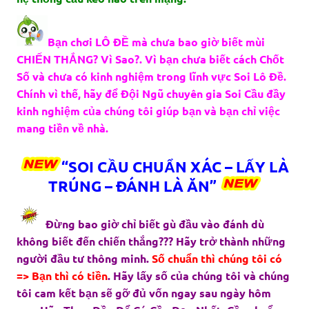
Bạn chơi LÔ ĐỀ mà chưa bao giờ biết mùi
CHIẾN THẮNG? Vì Sao?. Vì bạn chưa biết cách Chốt
Số và chưa có kinh nghiệm trong lĩnh vực Soi Lô Đề.
Chính vì thế, hãy để Đội Ngũ chuyên gia Soi Cầu đầy
kinh nghiệm của chúng tôi giúp bạn và bạn chỉ việc
mang tiền về nhà.
“SOI CẦU CHUẨN XÁC – LẤY LÀ
TRÚNG – ĐÁNH LÀ ĂN”
Đừng bao giờ chỉ biết gù đầu vào đánh dù
không biết đến chiến thắng??? Hãy trở thành những
người đầu tư thông minh.
Số chuẩn thì chúng tôi có
=> Bạn thì có tiền
. Hãy lấy số của chúng tôi và chúng
tôi cam kết bạn sẽ gỡ đủ vốn ngay sau ngày hôm