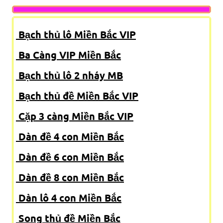
Bạch thủ lô Miền Bắc VIP
Ba Càng VIP Miền Bắc
Bạch thủ lô 2 nháy MB
Bạch thủ đề Miền Bắc
VIP
Cặp 3 càng Miền Bắc VIP
Dàn đề 4 con Miền Bắc
Dàn đề 6 con Miền Bắc
Dàn đề 8 con Miền Bắc
Dàn lô 4 con Miền Bắc
Song thủ đề Miền Bắc