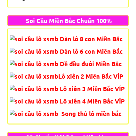
Soi Cầu Miền Bắc Chuẩn 100%
Dàn lô 8 con Miền Bắc
Dàn lô 6 con Miền Bắc
Đề đầu đuôi Miền Bắc
Lô xiên 2 Miền Bắc VÍP
Lô xiên 3 Miền Bắc VÍP
Lô xiên 4 Miền Bắc VÍP
Song thủ lô miền bắc