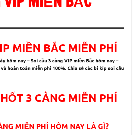
G VIP MIỀN BẮC
IP MIỀN BẮC MIỄN PHÍ
ày hôm nay – Soi cầu 3 càng VIP miền Bắc hôm nay –
o và hoàn toàn miễn phí 100%. Chia sẻ các bí kíp soi cầu
HỐT 3 CÀNG MIỄN PHÍ
NG MIỄN PHÍ HÔM NAY LÀ GÌ?