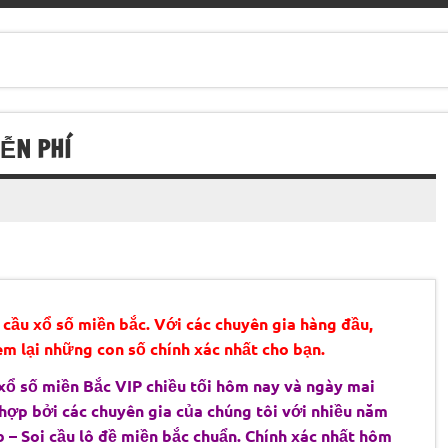
IỄN PHÍ
i cầu xổ số miền bắc. Với các chuyên gia hàng đầu,
m lại những con số chính xác nhất cho bạn.
ổ số miền Bắc VIP chiều tối hôm nay và ngày mai
ợp bởi các chuyên gia của chúng tôi với nhiều năm
b – Soi cầu lô đề miền bắc chuẩn. Chính xác nhất hôm