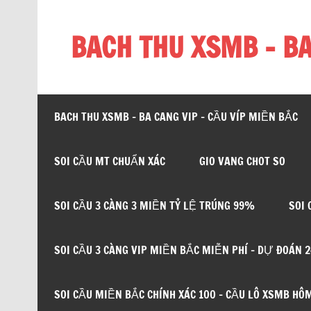
Skip
to
content
BACH THU XSMB – BA
Hãy để chúng tôi giúp bạn chiến thắng mỗi ngày
BACH THU XSMB – BA CANG VIP – CẦU VÍP MIỀN BẮC
SOI CẦU MT CHUẨN XÁC
GIO VANG CHOT SO
SOI CẦU 3 CÀNG 3 MIỀN TỶ LỆ TRÚNG 99%
SOI
SOI CẦU 3 CÀNG VIP MIỀN BẮC MIỄN PHÍ – DỰ ĐOÁN 2
SOI CẦU MIỀN BẮC CHÍNH XÁC 100 – CẦU LÔ XSMB HÔ