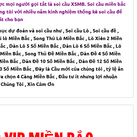
ợc mọi người gọi tắt là soi cầu XSMB. Soi cầu miền bắc
ng tôi với nhiều năm kinh nghiệm thống kê soi cầu để
ất cho bạn
c dự đoán và soi cầu như , Soi cầu Lô , Soi cầu đề ,
hủ lô Miền Bắc , Song Thủ Lô Miền Bắc , Lô Xiên 2 Miền
Bắc , Dàn Lô 5 Số Miền Bắc , Dàn Lô 6 Số Miền Bắc , Lô
Miền Bắc , Song Thủ Đề Miền Bắc , Dàn Đề 4 Số Miền
Miền Bắc , Dàn Đề 10 Số Miền Bắc , Dàn Đề 12 Số Miền
Số Miền Bắc , Đây là Cầu mới của chúng tôi , tỷ lệ ăn
ựa chọn 4 Càng Miền Bắc , Đầu tư ít nhưng lợi nhuận
g Chúng Tôi , Xin Cảm Ơn