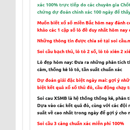
xác 100% trực tiếp do các chuyên gia Chốt
chứng dự đoán chính xác 100 ngày để thấy 
Muốn biết xổ số miền Bắc hôm nay đánh c
khảo các 1 cặp số lô đề duy nhất hôm nay
Những thông tin được chia sẻ tại soi cầu.
Soi cầu bạch thủ, lô tô 2 số, lô tô xiên 2 xi
Lô đẹp hôm nay: Đưa ra những phân tích th
câm, thống kê lô tô, tần suất chuẩn xác
Dự đoán giải đặc biệt ngày mai: gợi ý nhữ
biệt kết quả xổ số thủ đô, cầu động chạy 
Soi cau XSMB là hệ thống thống kê, phân t
Dựa vào các kết quả đó, cùng với các đội 
suất về cao nhất trong ngày để gợi ý cho
Soi cầu 3 càng chuẩn xác miễn phí 100%