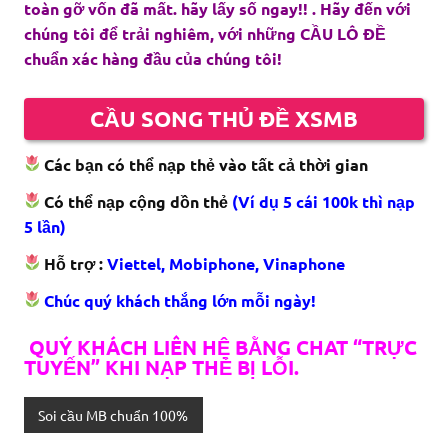
toàn gỡ vốn đã mất. hãy lấy số ngay!! . Hãy đến với
chúng tôi để trải nghiêm, với những CẦU LÔ ĐỀ
chuẩn xác hàng đầu của chúng tôi!
CẦU SONG THỦ ĐỀ XSMB
Các bạn có thể nạp thẻ vào tất cả thời gian
Có thể nạp cộng dồn thẻ
(Ví dụ 5 cái 100k thì nạp
5 lần)
Hỗ trợ :
Viettel, Mobiphone, Vinaphone
Chúc quý khách thắng lớn mỗi ngày!
QUÝ KHÁCH LIÊN HỆ BẰNG CHAT “TRỰC
TUYẾN” KHI NẠP THẺ BỊ LỖI.
Soi cầu MB chuẩn 100%