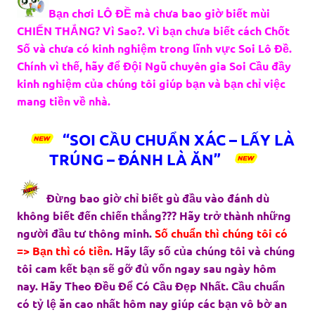
Bạn chơi LÔ ĐỀ mà chưa bao giờ biết mùi
CHIẾN THẮNG? Vì Sao?. Vì bạn chưa biết cách Chốt
Số và chưa có kinh nghiệm trong lĩnh vực Soi Lô Đề.
Chính vì thế, hãy để Đội Ngũ chuyên gia Soi Cầu đầy
kinh nghiệm của chúng tôi giúp bạn và bạn chỉ việc
mang tiền về nhà.
“SOI CẦU CHUẨN XÁC – LẤY LÀ
TRÚNG – ĐÁNH LÀ ĂN”
Đừng bao giờ chỉ biết gù đầu vào đánh dù
không biết đến chiến thắng??? Hãy trở thành những
người đầu tư thông minh.
Số chuẩn thì chúng tôi có
=> Bạn thì có tiền
. Hãy lấy số của chúng tôi và chúng
tôi cam kết bạn sẽ gỡ đủ vốn ngay sau ngày hôm
nay. Hãy Theo Đều Để Có Cầu Đẹp Nhất. Cầu chuẩn
có tỷ lệ ăn cao nhất hôm nay giúp các bạn vô bờ an