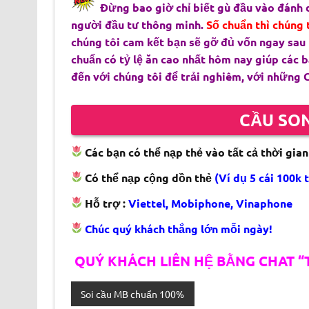
Đừng bao giờ chỉ biết gù đầu vào đánh 
người đầu tư thông minh.
Số chuẩn thì chúng t
chúng tôi cam kết bạn sẽ gỡ đủ vốn ngay sa
chuẩn có tỷ lệ ăn cao nhất hôm nay giúp các b
đến với chúng tôi để trải nghiêm, với những
CẦU SO
Các bạn có thể nạp thẻ vào tất cả thời gian
Có thể nạp cộng dồn thẻ
(Ví dụ 5 cái 100k t
Hỗ trợ :
Viettel, Mobiphone, Vinaphone
Chúc quý khách thắng lớn mỗi ngày!
QUÝ KHÁCH LIÊN HỆ BẰNG CHAT “T
Soi cầu MB chuẩn 100%