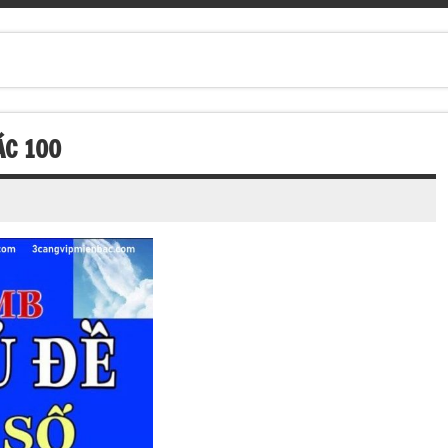
ÁC 100