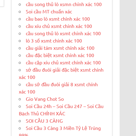
cầu song thủ lô xsmn chính xác 100
Soi cầu MT chuẩn xác
cầu bao lô xsmt chính xác 100
cầu xíu chủ xsmt chính xác 100
cầu song thủ lô xsmt chính xác 100
lô 3 số xsmt chính xác 100
cầu giải tám xsmt chính xác 100
cầu đặc biệt xsmt chính xác 100
cầu cặp xíu chủ xsmt chính xác 100
sớ đầu đuôi giải đặc biệt xsmt chính
xác 100
cầu sớ đầu đuôi giải 8 xsmt chính
xác 100
Gio Vang Chot So
Soi Cầu 24h – Soi Cầu 247 – Soi Cầu
Bạch Thủ CHÍNH XÁC
SOI CẦU 3 CÀNG
Soi Cầu 3 Càng 3 Miền Tỷ Lệ Trúng
99%