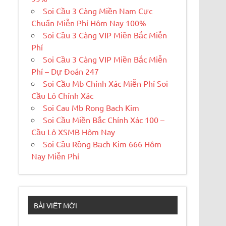
Soi Cầu 3 Càng Miền Nam Cực
Chuẩn Miễn Phí Hôm Nay 100%
Soi Cầu 3 Càng VIP Miền Bắc Miễn
Phí
Soi Cầu 3 Càng VIP Miền Bắc Miễn
Phí – Dự Đoán 247
Soi Cầu Mb Chính Xác Miễn Phí Soi
Cầu Lô Chính Xác
Soi Cau Mb Rong Bach Kim
Soi Cầu Miền Bắc Chính Xác 100 –
Cầu Lô XSMB Hôm Nay
Soi Cầu Rồng Bạch Kim 666 Hôm
Nay Miễn Phí
BÀI VIẾT MỚI