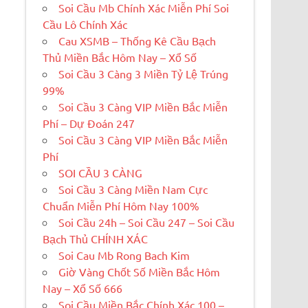
Soi Cầu Mb Chính Xác Miễn Phí Soi
Cầu Lô Chính Xác
Cau XSMB – Thống Kê Cầu Bạch
Thủ Miền Bắc Hôm Nay – Xổ Số
Soi Cầu 3 Càng 3 Miền Tỷ Lệ Trúng
99%
Soi Cầu 3 Càng VIP Miền Bắc Miễn
Phí – Dự Đoán 247
Soi Cầu 3 Càng VIP Miền Bắc Miễn
Phí
SOI CẦU 3 CÀNG
Soi Cầu 3 Càng Miền Nam Cực
Chuẩn Miễn Phí Hôm Nay 100%
Soi Cầu 24h – Soi Cầu 247 – Soi Cầu
Bạch Thủ CHÍNH XÁC
Soi Cau Mb Rong Bach Kim
Giờ Vàng Chốt Số Miền Bắc Hôm
Nay – Xổ Số 666
Soi Cầu Miền Bắc Chính Xác 100 –