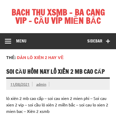
Skip
to
BACH THU XSMB – BA CANG
content
VIP – CẦU VÍP MIỀN BẮC
Hãy để chúng tôi giúp bạn chiến thắng mỗi ngày
MENU
SIDEBAR
THẺ:
DÀN LÔ XIÊN 2 HAY VỀ
SOI CẦU HÔM NAY LÔ XIÊN 2 MB CAO CẤP
11/08/2021
admin
lô xiên 2 mb cao cấp – soi cau xien 2 mien phi – Soi cau
xien 2 vip – soi cầu lô xiên 2 miền bắc – soi cau lo xien 2
mien bac – Xiên 2 xsmb