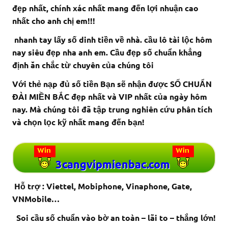
đẹp nhất, chính xác nhất mang đến lợi nhuận cao
nhất cho anh chị em!!!
nhanh tay lấy số dinh tiền về nhà. cầu lô tài lộc hôm
nay siêu đẹp nha anh em. Cầu đẹp số chuẩn khẳng
định ăn chắc từ chuyên của chúng tôi
Với thẻ nạp đủ số tiền Bạn sẽ nhận được SỐ CHUẨN
ĐÀI MIỀN BẮC đẹp nhất và VIP nhất của ngày hôm
nay. Mà chúng tôi đã tập trung nghiên cứu phân tích
và chọn lọc kỹ nhất mang đến bạn!
3cangvipmienbac.com
Hỗ trợ : Viettel, Mobiphone, Vinaphone, Gate,
VNMobile…
Soi cầu số chuẩn vào bờ an toàn – lãi to – thắng lớn!