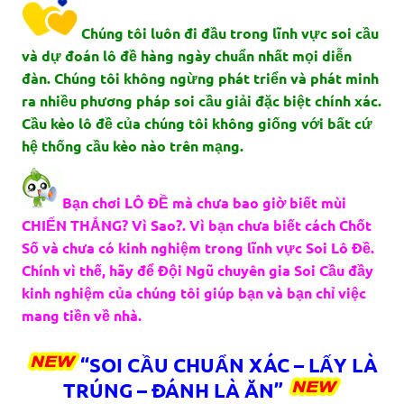
Chúng tôi luôn đi đầu trong lĩnh vực soi cầu
và dự đoán lô đề hàng ngày chuẩn nhất mọi diễn
đàn. Chúng tôi không ngừng phát triển và phát minh
ra nhiều phương pháp soi cầu giải đặc biệt chính xác.
Cầu kèo lô đề của chúng tôi không giống với bất cứ
hệ thống cầu kèo nào trên mạng.
Bạn chơi LÔ ĐỀ mà chưa bao giờ biết mùi
CHIẾN THẮNG? Vì Sao?. Vì bạn chưa biết cách Chốt
Số và chưa có kinh nghiệm trong lĩnh vực Soi Lô Đề.
Chính vì thế, hãy để Đội Ngũ chuyên gia Soi Cầu đầy
kinh nghiệm của chúng tôi giúp bạn và bạn chỉ việc
mang tiền về nhà.
“SOI CẦU CHUẨN XÁC – LẤY LÀ
TRÚNG – ĐÁNH LÀ ĂN”