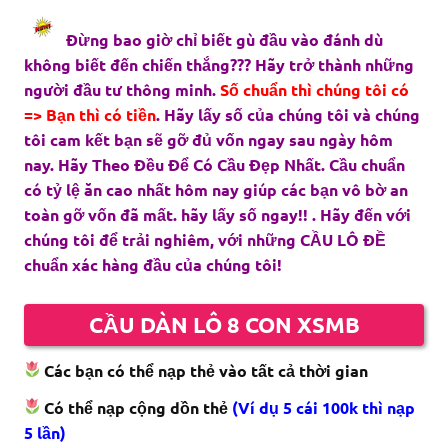
Đừng bao giờ chỉ biết gù đầu vào đánh dù
không biết đến chiến thắng??? Hãy trở thành những
người đầu tư thông minh.
Số chuẩn thì chúng tôi có
=> Bạn thì có tiền
. Hãy lấy số của chúng tôi và chúng
tôi cam kết bạn sẽ gỡ đủ vốn ngay sau ngày hôm
nay. Hãy Theo Đều Để Có Cầu Đẹp Nhất. Cầu chuẩn
có tỷ lệ ăn cao nhất hôm nay giúp các bạn vô bờ an
toàn gỡ vốn đã mất. hãy lấy số ngay!! . Hãy đến với
chúng tôi để trải nghiêm, với những CẦU LÔ ĐỀ
chuẩn xác hàng đầu của chúng tôi!
CẦU DÀN LÔ 8 CON XSMB
Các bạn có thể nạp thẻ vào tất cả thời gian
Có thể nạp cộng dồn thẻ
(Ví dụ 5 cái 100k thì nạp
5 lần)