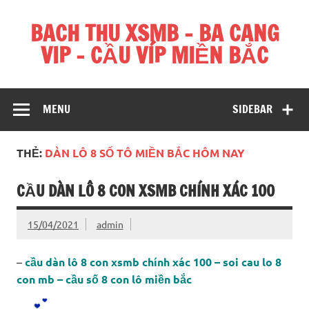
Skip
to
BACH THU XSMB – BA CANG
content
VIP – CẦU VÍP MIỀN BẮC
Hãy để chúng tôi giúp bạn chiến thắng mỗi ngày
MENU
SIDEBAR
THẺ:
DÀN LÔ 8 SỐ TÔ MIỀN BẮC HÔM NAY
CẦU DÀN LÔ 8 CON XSMB CHÍNH XÁC 100
15/04/2021
admin
–
cầu dàn lô 8 con xsmb chính xác 100 – soi cau lo 8
con mb – cầu số 8 con lô miền bắc