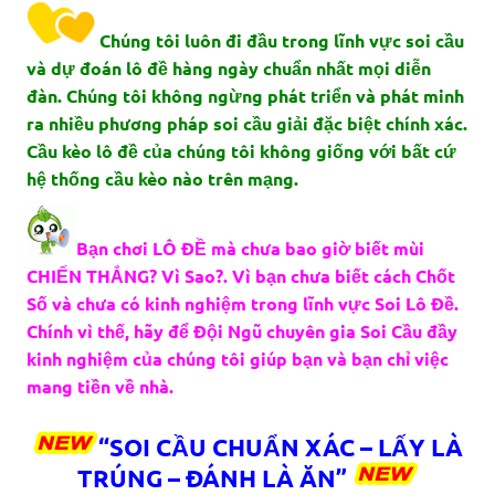
Chúng tôi luôn đi đầu trong lĩnh vực soi cầu
và dự đoán lô đề hàng ngày chuẩn nhất mọi diễn
đàn. Chúng tôi không ngừng phát triển và phát minh
ra nhiều phương pháp soi cầu giải đặc biệt chính xác.
Cầu kèo lô đề của chúng tôi không giống với bất cứ
hệ thống cầu kèo nào trên mạng.
Bạn chơi LÔ ĐỀ mà chưa bao giờ biết mùi
CHIẾN THẮNG? Vì Sao?. Vì bạn chưa biết cách Chốt
Số và chưa có kinh nghiệm trong lĩnh vực Soi Lô Đề.
Chính vì thế, hãy để Đội Ngũ chuyên gia Soi Cầu đầy
kinh nghiệm của chúng tôi giúp bạn và bạn chỉ việc
mang tiền về nhà.
“SOI CẦU CHUẨN XÁC – LẤY LÀ
TRÚNG – ĐÁNH LÀ ĂN”