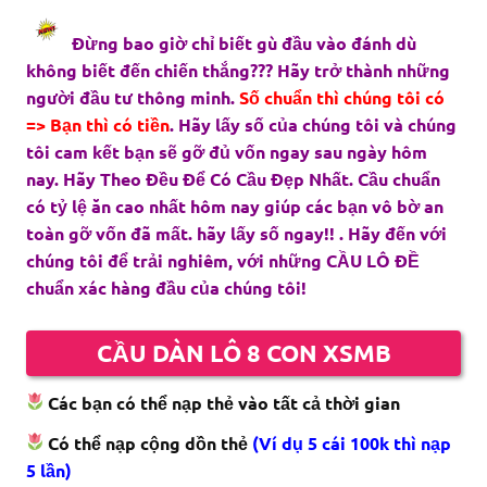
Đừng bao giờ chỉ biết gù đầu vào đánh dù
không biết đến chiến thắng??? Hãy trở thành những
người đầu tư thông minh.
Số chuẩn thì chúng tôi có
=> Bạn thì có tiền
. Hãy lấy số của chúng tôi và chúng
tôi cam kết bạn sẽ gỡ đủ vốn ngay sau ngày hôm
nay. Hãy Theo Đều Để Có Cầu Đẹp Nhất. Cầu chuẩn
có tỷ lệ ăn cao nhất hôm nay giúp các bạn vô bờ an
toàn gỡ vốn đã mất. hãy lấy số ngay!! . Hãy đến với
chúng tôi để trải nghiêm, với những CẦU LÔ ĐỀ
chuẩn xác hàng đầu của chúng tôi!
CẦU DÀN LÔ 8 CON XSMB
Các bạn có thể nạp thẻ vào tất cả thời gian
Có thể nạp cộng dồn thẻ
(Ví dụ 5 cái 100k thì nạp
5 lần)