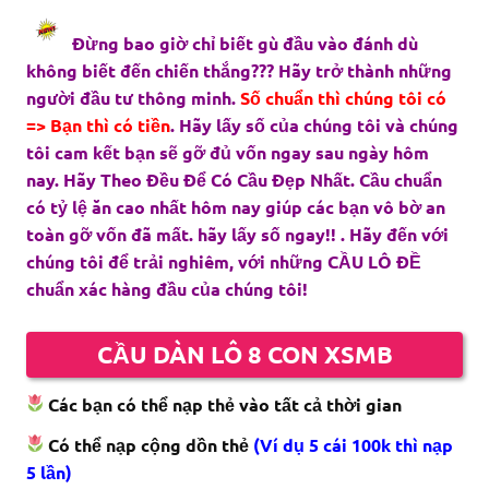
Đừng bao giờ chỉ biết gù đầu vào đánh dù
không biết đến chiến thắng??? Hãy trở thành những
người đầu tư thông minh.
Số chuẩn thì chúng tôi có
=> Bạn thì có tiền
. Hãy lấy số của chúng tôi và chúng
tôi cam kết bạn sẽ gỡ đủ vốn ngay sau ngày hôm
nay. Hãy Theo Đều Để Có Cầu Đẹp Nhất. Cầu chuẩn
có tỷ lệ ăn cao nhất hôm nay giúp các bạn vô bờ an
toàn gỡ vốn đã mất. hãy lấy số ngay!! . Hãy đến với
chúng tôi để trải nghiêm, với những CẦU LÔ ĐỀ
chuẩn xác hàng đầu của chúng tôi!
CẦU DÀN LÔ 8 CON XSMB
Các bạn có thể nạp thẻ vào tất cả thời gian
Có thể nạp cộng dồn thẻ
(Ví dụ 5 cái 100k thì nạp
5 lần)