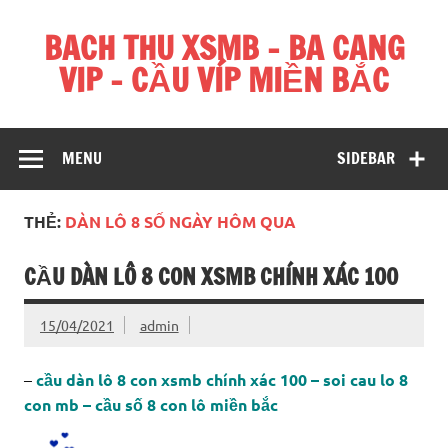
Skip
to
BACH THU XSMB – BA CANG
content
VIP – CẦU VÍP MIỀN BẮC
Hãy để chúng tôi giúp bạn chiến thắng mỗi ngày
MENU
SIDEBAR
THẺ:
DÀN LÔ 8 SỐ NGÀY HÔM QUA
CẦU DÀN LÔ 8 CON XSMB CHÍNH XÁC 100
15/04/2021
admin
–
cầu dàn lô 8 con xsmb chính xác 100 – soi cau lo 8
con mb – cầu số 8 con lô miền bắc