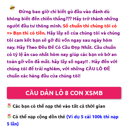
Đừng bao giờ chỉ biết gù đầu vào đánh dù
không biết đến chiến thắng??? Hãy trở thành những
người đầu tư thông minh.
Số chuẩn thì chúng tôi có
=> Bạn thì có tiền
. Hãy lấy số của chúng tôi và chúng
tôi cam kết bạn sẽ gỡ đủ vốn ngay sau ngày hôm
nay. Hãy Theo Đều Để Có Cầu Đẹp Nhất. Cầu chuẩn
có tỷ lệ ăn cao nhất hôm nay giúp các bạn vô bờ an
toàn gỡ vốn đã mất. hãy lấy số ngay!! . Hãy đến với
chúng tôi để trải nghiêm, với những CẦU LÔ ĐỀ
chuẩn xác hàng đầu của chúng tôi!
CẦU DÀN LÔ 8 CON XSMB
Các bạn có thể nạp thẻ vào tất cả thời gian
Có thể nạp cộng dồn thẻ
(Ví dụ 5 cái 100k thì nạp
5 lần)