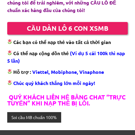
chúng tôi để trải nghiêm, với những CẦU LÔ ĐỀ
chuẩn xác hàng đầu của chúng tôi!
CẦU DÀN LÔ 6 CON XSMB
Các bạn có thể nạp thẻ vào tất cả thời gian
Có thể nạp cộng dồn thẻ
(Ví dụ 5 cái 100k thì nạp
5 lần)
Hỗ trợ :
Viettel, Mobiphone, Vinaphone
Chúc quý khách thắng lớn mỗi ngày!
QUÝ KHÁCH LIÊN HỆ BẰNG CHAT “TRỰC
TUYẾN” KHI NẠP THẺ BỊ LỖI.
Soi cầu MB chuẩn 100%