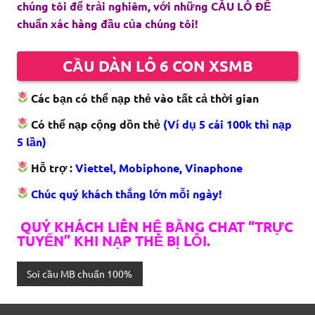
chúng tôi để trải nghiêm, với những CẦU LÔ ĐỀ
chuẩn xác hàng đầu của chúng tôi!
CẦU DÀN LÔ 6 CON XSMB
Các bạn có thể nạp thẻ vào tất cả thời gian
Có thể nạp cộng dồn thẻ
(Ví dụ 5 cái 100k thì nạp
5 lần)
Hỗ trợ :
Viettel, Mobiphone, Vinaphone
Chúc quý khách thắng lớn mỗi ngày!
QUÝ KHÁCH LIÊN HỆ BẰNG CHAT “TRỰC
TUYẾN” KHI NẠP THẺ BỊ LỖI.
Soi cầu MB chuẩn 100%