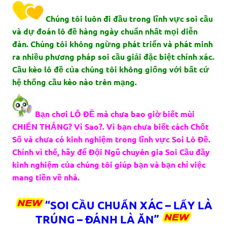
Chúng tôi luôn đi đầu trong lĩnh vực soi cầu
và dự đoán lô đề hàng ngày chuẩn nhất mọi diễn
đàn. Chúng tôi không ngừng phát triển và phát minh
ra nhiều phương pháp soi cầu giải đặc biệt chính xác.
Cầu kèo lô đề của chúng tôi không giống với bất cứ
hệ thống cầu kèo nào trên mạng.
Bạn chơi LÔ ĐỀ mà chưa bao giờ biết mùi
CHIẾN THẮNG? Vì Sao?. Vì bạn chưa biết cách Chốt
Số và chưa có kinh nghiệm trong lĩnh vực Soi Lô Đề.
Chính vì thế, hãy để Đội Ngũ chuyên gia Soi Cầu đầy
kinh nghiệm của chúng tôi giúp bạn và bạn chỉ việc
mang tiền về nhà.
“SOI CẦU CHUẨN XÁC – LẤY LÀ
TRÚNG – ĐÁNH LÀ ĂN”