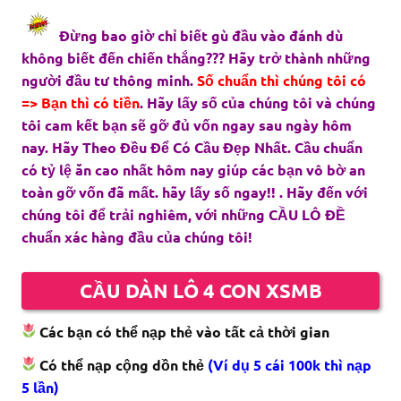
Đừng bao giờ chỉ biết gù đầu vào đánh dù
không biết đến chiến thắng??? Hãy trở thành những
người đầu tư thông minh.
Số chuẩn thì chúng tôi có
=> Bạn thì có tiền
. Hãy lấy số của chúng tôi và chúng
tôi cam kết bạn sẽ gỡ đủ vốn ngay sau ngày hôm
nay. Hãy Theo Đều Để Có Cầu Đẹp Nhất. Cầu chuẩn
có tỷ lệ ăn cao nhất hôm nay giúp các bạn vô bờ an
toàn gỡ vốn đã mất. hãy lấy số ngay!! . Hãy đến với
chúng tôi để trải nghiêm, với những CẦU LÔ ĐỀ
chuẩn xác hàng đầu của chúng tôi!
CẦU DÀN LÔ 4 CON XSMB
Các bạn có thể nạp thẻ vào tất cả thời gian
Có thể nạp cộng dồn thẻ
(Ví dụ 5 cái 100k thì nạp
5 lần)