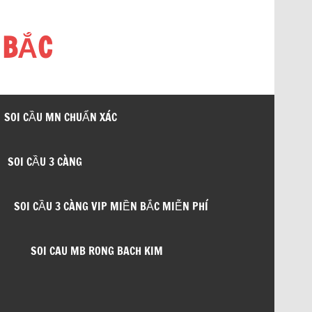
 BẮC
SOI CẦU MN CHUẨN XÁC
SOI CẦU 3 CÀNG
SOI CẦU 3 CÀNG VIP MIỀN BẮC MIỄN PHÍ
SOI CAU MB RONG BACH KIM