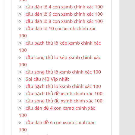
cầu dàn lô 4 con xsmb chính xác 100
cầu dàn lô 6 con xsmb chính xác 100
cầu dàn lô 8 con xsmb chính xác 100
cầu dàn lô 10 con xsmb chính xác
100
cầu bạch thủ lô kép xsmb chính xác
100
cầu song thủ lô kép xsmb chính xác
100
cầu song thủ lô xsmb chính xác 100
Soi cầu MB Víp nhất
cầu bạch thủ lô xsmb chính xác 100
cầu bạch thủ đề xsmb chính xác 100
cầu song thủ đề xsmb chính xác 100
cầu dàn đề 4 con xsmb chính xác
100
cầu dàn đề 6 con xsmb chính xác
100