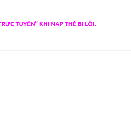
RỰC TUYẾN” KHI NẠP THẺ BỊ LỖI.