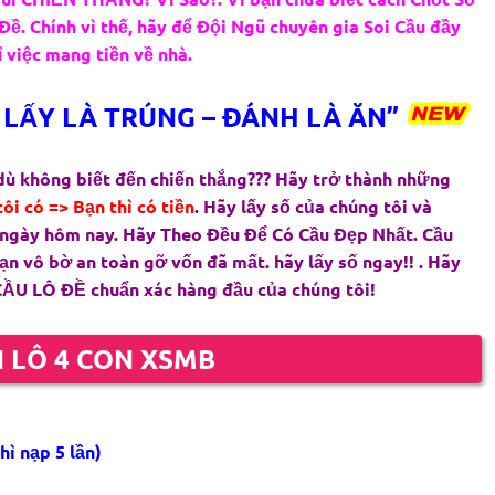
Đề. Chính vì thế, hãy để Đội Ngũ chuyên gia Soi Cầu đầy
 việc mang tiền về nhà.
 LẤY LÀ TRÚNG – ĐÁNH LÀ ĂN”
dù không biết đến chiến thắng??? Hãy trở thành những
ôi có => Bạn thì có tiền
. Hãy lấy số của chúng tôi và
u ngày hôm nay. Hãy Theo Đều Để Có Cầu Đẹp Nhất. Cầu
ạn vô bờ an toàn gỡ vốn đã mất. hãy lấy số ngay!! . Hãy
 CẦU LÔ ĐỀ chuẩn xác hàng đầu của chúng tôi!
 LÔ 4 CON XSMB
hì nạp 5 lần)