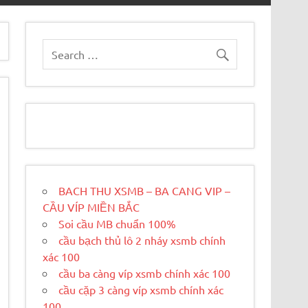
BACH THU XSMB – BA CANG VIP –
CẦU VÍP MIỀN BẮC
Soi cầu MB chuẩn 100%
cầu bạch thủ lô 2 nháy xsmb chính
xác 100
cầu ba càng víp xsmb chính xác 100
cầu cặp 3 càng víp xsmb chính xác
100