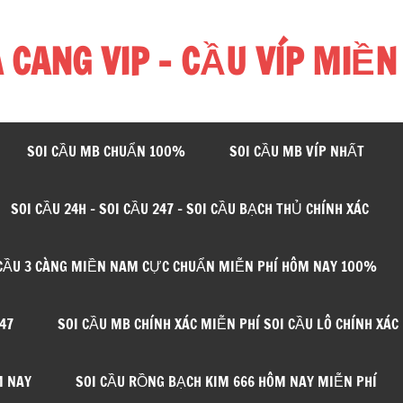
 CANG VIP – CẦU VÍP MIỀN
SOI CẦU MB CHUẨN 100%
SOI CẦU MB VÍP NHẤT
SOI CẦU 24H – SOI CẦU 247 – SOI CẦU BẠCH THỦ CHÍNH XÁC
 CẦU 3 CÀNG MIỀN NAM CỰC CHUẨN MIỄN PHÍ HÔM NAY 100%
47
SOI CẦU MB CHÍNH XÁC MIỄN PHÍ SOI CẦU LÔ CHÍNH XÁC
M NAY
SOI CẦU RỒNG BẠCH KIM 666 HÔM NAY MIỄN PHÍ