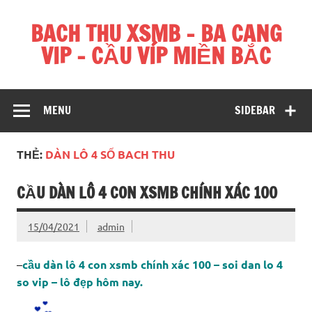
Skip
to
BACH THU XSMB – BA CANG
content
VIP – CẦU VÍP MIỀN BẮC
Hãy để chúng tôi giúp bạn chiến thắng mỗi ngày
MENU
SIDEBAR
THẺ:
DÀN LÔ 4 SỐ BACH THU
CẦU DÀN LÔ 4 CON XSMB CHÍNH XÁC 100
15/04/2021
admin
–
cầu dàn lô 4 con xsmb chính xác 100 – soi dan lo 4
so vip – lô đẹp hôm nay.