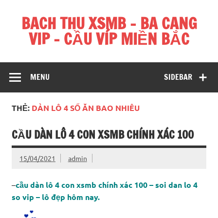
Skip
to
BACH THU XSMB – BA CANG
content
VIP – CẦU VÍP MIỀN BẮC
Hãy để chúng tôi giúp bạn chiến thắng mỗi ngày
MENU
SIDEBAR
THẺ:
DÀN LÔ 4 SỐ ĂN BAO NHIÊU
CẦU DÀN LÔ 4 CON XSMB CHÍNH XÁC 100
15/04/2021
admin
–
cầu dàn lô 4 con xsmb chính xác 100 – soi dan lo 4
so vip – lô đẹp hôm nay.